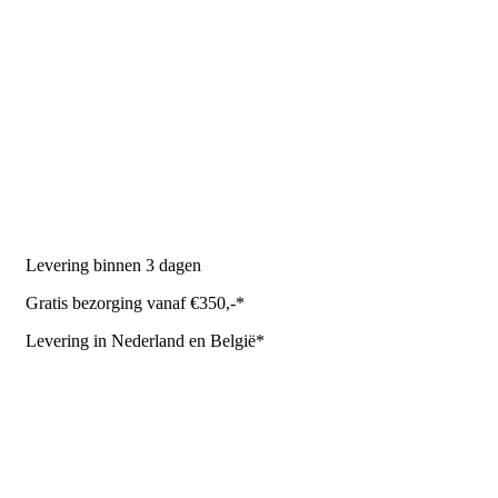
PRODUCTEN
Melkmachine
Melkrobot
Stal benodigdheden
NR Agri biedt
Levering binnen 3 dagen
Gratis bezorging vanaf €350,-*
Levering in Nederland en België*
Levering en bezorgkosten
Retourneren of annuleren
Privacy Policy
Algemene leverings- en betalingsvoorwaarden voor