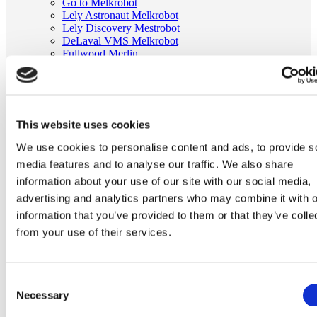
Go to Melkrobot
Lely Astronaut Melkrobot
Lely Discovery Mestrobot
DeLaval VMS Melkrobot
Fullwood Merlin
GEA MIone
Stal benodigdheden
Go to Stal benodigdheden
Koeborstel
Ambic onderdelen
This website uses cookies
Minimelkers
stalartikelen
We use cookies to personalise content and ads, to provide s
Skelex
media features and to analyse our traffic. We also share
Home
information about your use of our site with our social media,
Stal benodigdheden
advertising and analytics partners who may combine it with o
Ambic onderdelen
information that you’ve provided to them or that they’ve colle
20 meter transparante slang 6x9mm voor AMBIC
dipsprayinstallatie
from your use of their services.
Ga naar het einde van de afbeeldingen-gallerij
Consent
Necessary
Selection