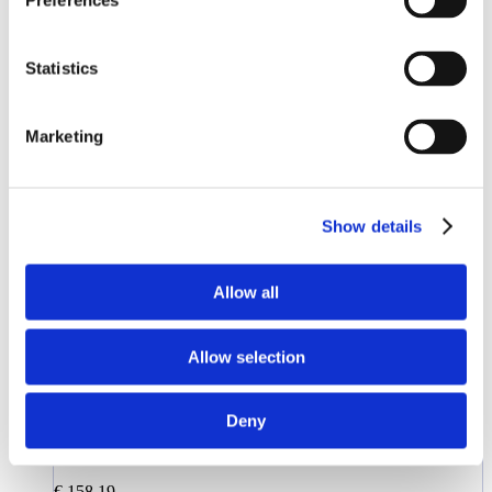
Preferences
In Winkelwagen
Thank you!
Er ging iets mis
Adapter passend voor DeLaval melkemmer
€ 14,65
Statistics
Adapter passend voor DeLaval melkemmer
Toevoegen aan verlanglijst
Marketing
Show details
Allow all
Allow selection
Deny
€ 158,19