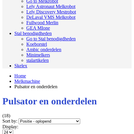
Go to Melkrobot
Lely Astronaut Melkrobot
Lely Discovery Mestrobot
DeLaval VMS Melkrobot
Fullwood Merlin
GEA MIone
Stal benodigdheden
Go to Stal benodigdheden
Koeborstel
Ambic onderdelen
Minimelkers
stalartikelen
Skelex
Home
Melkmachine
Pulsator en onderdelen
Pulsator en onderdelen
(18)
Sort by:
Display: