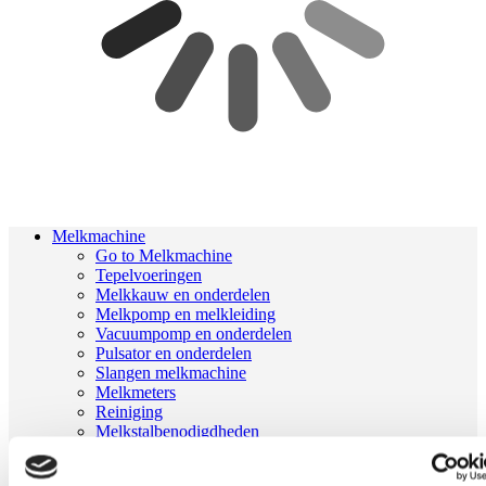
Melkmachine
Go to Melkmachine
Tepelvoeringen
Melkkauw en onderdelen
Melkpomp en melkleiding
Vacuumpomp en onderdelen
Pulsator en onderdelen
Slangen melkmachine
Melkmeters
Reiniging
Melkstalbenodigdheden
Geiten onderdelen
Melkrobot