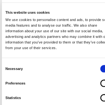
Go to Melkrobot
Lely Astronaut Melkrobot
Lely Discovery Mestrobot
This website uses cookies
DeLaval VMS Melkrobot
Fullwood Merlin
We use cookies to personalise content and ads, to provide s
GEA MIone
media features and to analyse our traffic. We also share
Stal benodigdheden
Go to Stal benodigdheden
information about your use of our site with our social media,
Koeborstel
advertising and analytics partners who may combine it with o
Ambic onderdelen
information that you’ve provided to them or that they’ve colle
Minimelkers
stalartikelen
from your use of their services.
Skelex
Home
Stal benodigdheden
Consent
Ambic onderdelen
Necessary
Selection
Losse spray installatie Ambic
Ga naar het einde van de afbeeldingen-gallerij
Preferences
Statistics