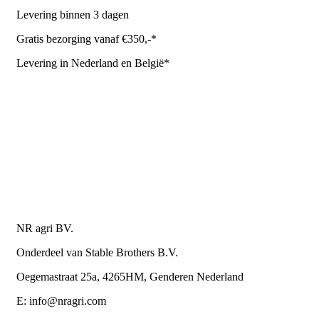
Levering binnen 3 dagen
Gratis bezorging vanaf €350,-*
Levering in Nederland en België*
Levering en bezorgkosten
Retourneren of annuleren
Privacy Policy
Algemene leverings- en betalingsvoorwaarden voor
metaalwarenbedrijven
Contactgegevens
NR agri BV.
Onderdeel van Stable Brothers B.V.
Oegemastraat 25a, 4265HM, Genderen Nederland
E: info@nragri.com