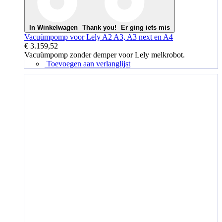
In Winkelwagen
Thank you!
Er ging iets mis
Vacuümpomp voor Lely A2 A3, A3 next en A4
€ 3.159,52
Vacuümpomp zonder demper voor Lely melkrobot.
Toevoegen aan verlanglijst