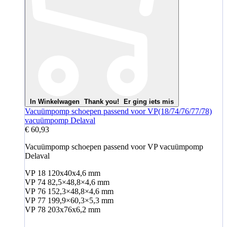
In Winkelwagen
Thank you!
Er ging iets mis
Vacuümpomp schoepen passend voor VP(18/74/76/77/78)
vacuümpomp Delaval
€ 60,93
Vacuümpomp schoepen passend voor VP vacuümpomp
Delaval
VP 18 120x40x4,6 mm
VP 74 82,5×48,8×4,6 mm
VP 76 152,3×48,8×4,6 mm
VP 77 199,9×60,3×5,3 mm
VP 78 203x76x6,2 mm