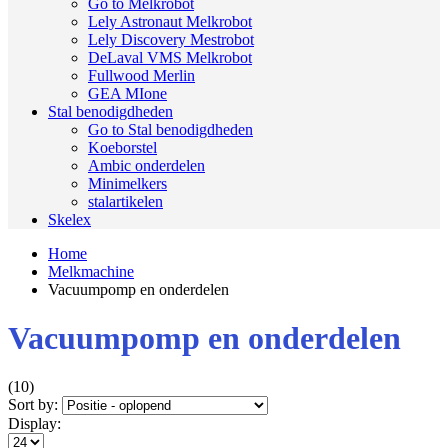
Go to Melkrobot
Lely Astronaut Melkrobot
Lely Discovery Mestrobot
DeLaval VMS Melkrobot
Fullwood Merlin
GEA MIone
Stal benodigdheden
Go to Stal benodigdheden
Koeborstel
Ambic onderdelen
Minimelkers
stalartikelen
Skelex
Home
Melkmachine
Vacuumpomp en onderdelen
Vacuumpomp en onderdelen
(10)
Sort by:
Display: