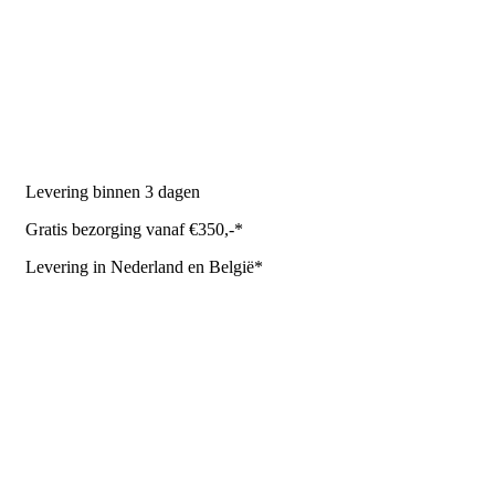
Melkmachine
Melkrobot
Stal benodigdheden
NR Agri biedt
Levering binnen 3 dagen
Gratis bezorging vanaf €350,-*
Levering in Nederland en België*
Levering en bezorgkosten
Retourneren of annuleren
Privacy Policy
Algemene leverings- en betalingsvoorwaarden voor
metaalwarenbedrijven
Contactgegevens