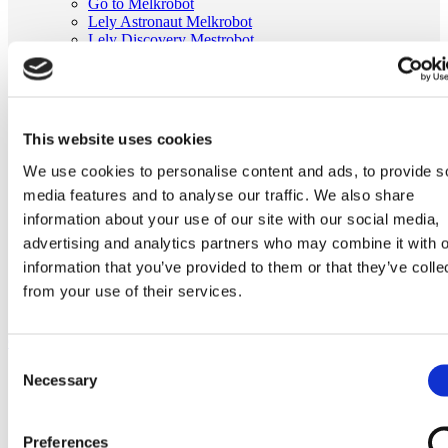
Go to Melkrobot
Lely Astronaut Melkrobot
Lely Discovery Mestrobot
DeLaval VMS Melkrobot
Fullwood Merlin
GEA MIone
Stal benodigdheden
Go to Stal benodigdheden
This website uses cookies
Koeborstel
Ambic onderdelen
We use cookies to personalise content and ads, to provide s
Minimelkers
media features and to analyse our traffic. We also share
stalartikelen
information about your use of our site with our social media,
Skelex
advertising and analytics partners who may combine it with o
Home
information that you’ve provided to them or that they’ve colle
Stal benodigdheden
Ambic onderdelen
from your use of their services.
Ambic spiraal slang
Ga naar het einde van de afbeeldingen-gallerij
Consent
Necessary
Selection
Preferences