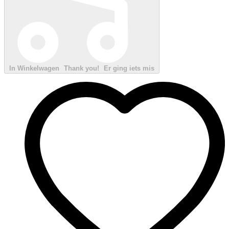
In Winkelwagen
Thank you!
Er ging iets mis