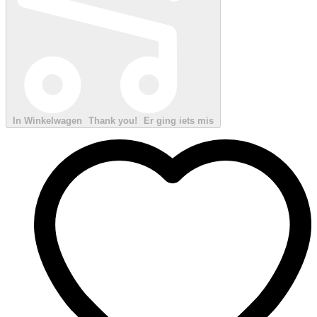
In Winkelwagen
Thank you!
Er ging iets mis