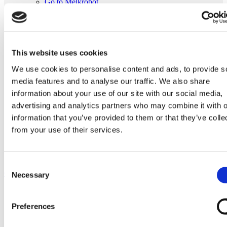
Go to Melkrobot
Lely Astronaut Melkrobot
Lely Discovery Mestrobot
DeLaval VMS Melkrobot
Fullwood Merlin
GEA MIone
This website uses cookies
Stal benodigdheden
Go to Stal benodigdheden
We use cookies to personalise content and ads, to provide s
Koeborstel
media features and to analyse our traffic. We also share
Ambic onderdelen
Minimelkers
information about your use of our site with our social media,
stalartikelen
advertising and analytics partners who may combine it with o
Skelex
information that you’ve provided to them or that they’ve colle
Home
from your use of their services.
Melkmachine
Pulsator en onderdelen
Pulsator Interpuls L 80
Consent
Ga naar het einde van de afbeeldingen-gallerij
Necessary
Selection
Preferences