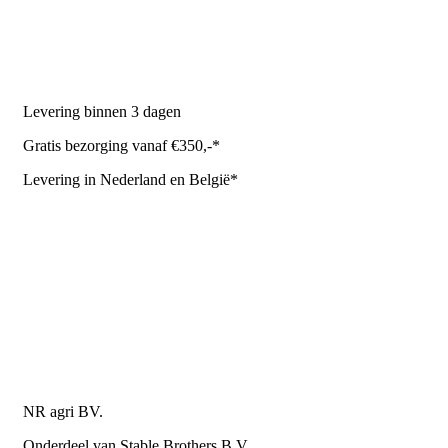
Stal benodigdheden
NR Agri biedt
Levering binnen 3 dagen
Gratis bezorging vanaf €350,-*
Levering in Nederland en België*
Levering en bezorgkosten
Retourneren of annuleren
Privacy Policy
Algemene leverings- en betalingsvoorwaarden voor
metaalwarenbedrijven
Contactgegevens
NR agri BV.
Onderdeel van Stable Brothers B.V.