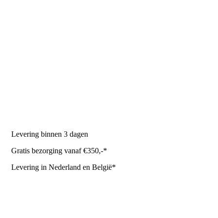
PRODUCTEN
Melkmachine
Melkrobot
Stal benodigdheden
NR Agri biedt
Levering binnen 3 dagen
Gratis bezorging vanaf €350,-*
Levering in Nederland en België*
Levering en bezorgkosten
Retourneren of annuleren
Privacy Policy