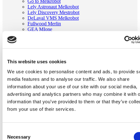
Go to Melkrobot
Lely Astronaut Melkrobot
Lely Discovery Mestrobot
DeLaval VMS Melkrobot
Fullwood Merlin
GEA MIone
Stal benodigdheden
Go to Stal benodigdheden
Koeborstel
Ambic onderdelen
Minimelkers
This website uses cookies
stalartikelen
Skelex
We use cookies to personalise content and ads, to provide s
media features and to analyse our traffic. We also share
Home
Melkmachine
information about your use of our site with our social media,
Pulsator en onderdelen
advertising and analytics partners who may combine it with o
Membraan passend voor Pulsator HP100 DeLaval
information that you’ve provided to them or that they’ve colle
Ga naar het einde van de afbeeldingen-gallerij
from your use of their services.
Consent
Necessary
Selection