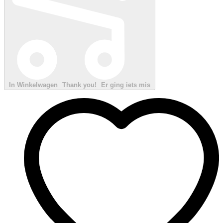
In Winkelwagen
Thank you!
Er ging iets mis