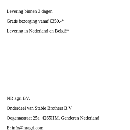
Levering binnen 3 dagen
Gratis bezorging vanaf €350,-*
Levering in Nederland en België*
Levering en bezorgkosten
Retourneren of annuleren
Privacy Policy
Algemene leverings- en betalingsvoorwaarden voor
metaalwarenbedrijven
Contactgegevens
NR agri BV.
Onderdeel van Stable Brothers B.V.
Oegemastraat 25a, 4265HM, Genderen Nederland
E: info@nragri.com