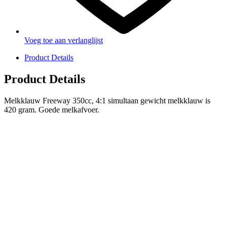
Voeg toe aan verlanglijst
Product Details
Product Details
Melkklauw Freeway 350cc, 4:1 simultaan gewicht melkklauw is
420 gram. Goede melkafvoer.
PRODUCTEN
Melkmachine
Melkrobot
Stal benodigdheden
NR Agri biedt