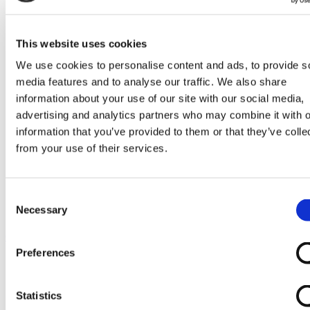
Go to Melkrobot
Lely Astronaut Melkrobot
Lely Discovery Mestrobot
DeLaval VMS Melkrobot
This website uses cookies
Fullwood Merlin
GEA MIone
We use cookies to personalise content and ads, to provide s
Stal benodigdheden
media features and to analyse our traffic. We also share
Go to Stal benodigdheden
information about your use of our site with our social media,
Koeborstel
Ambic onderdelen
advertising and analytics partners who may combine it with o
Minimelkers
information that you’ve provided to them or that they’ve colle
stalartikelen
from your use of their services.
Skelex
Home
Melkmachine
Consent
Melkkauw en onderdelen
Necessary
Selection
Melkklauw freeway
Ga naar het einde van de afbeeldingen-gallerij
Preferences
Statistics