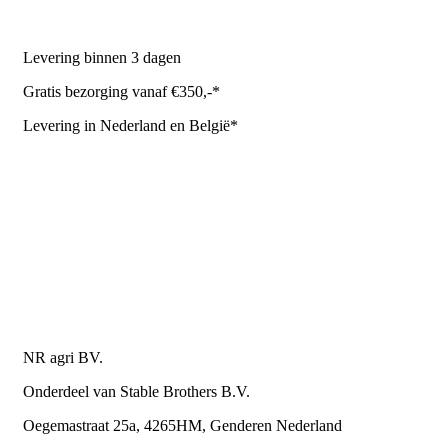
NR Agri biedt
Levering binnen 3 dagen
Gratis bezorging vanaf €350,-*
Levering in Nederland en België*
Levering en bezorgkosten
Retourneren of annuleren
Privacy Policy
Algemene leverings- en betalingsvoorwaarden voor
metaalwarenbedrijven
Contactgegevens
NR agri BV.
Onderdeel van Stable Brothers B.V.
Oegemastraat 25a, 4265HM, Genderen Nederland