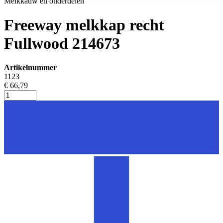
Melkkauw en onderdelen
Freeway melkkap recht
Fullwood 214673
Artikelnummer
1123
€ 66,79