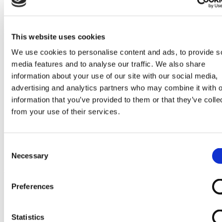
Go to Melkrobot
Lely Astronaut Melkrobot
Lely Discovery Mestrobot
DeLaval VMS Melkrobot
This website uses cookies
Fullwood Merlin
GEA MIone
We use cookies to personalise content and ads, to provide s
Stal benodigdheden
media features and to analyse our traffic. We also share
Go to Stal benodigdheden
Koeborstel
information about your use of our site with our social media,
Ambic onderdelen
advertising and analytics partners who may combine it with o
Minimelkers
information that you’ve provided to them or that they’ve colle
stalartikelen
Skelex
from your use of their services.
Home
Melkmachine
Melkkauw en onderdelen
Consent
Freeway melkkap recht Fullwood 214673
Necessary
Selection
Ga naar het einde van de afbeeldingen-gallerij
Preferences
Statistics