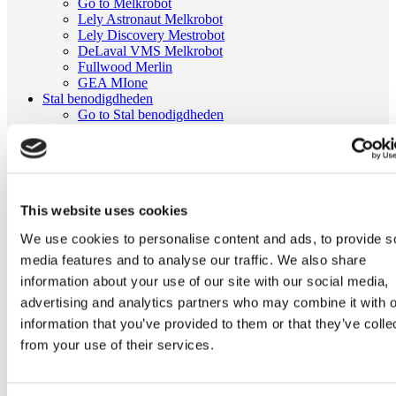
Go to Melkrobot
Lely Astronaut Melkrobot
Lely Discovery Mestrobot
DeLaval VMS Melkrobot
Fullwood Merlin
GEA MIone
Stal benodigdheden
Go to Stal benodigdheden
Koeborstel
Ambic onderdelen
Minimelkers
stalartikelen
Skelex
This website uses cookies
Home
We use cookies to personalise content and ads, to provide s
Melkmachine
Melkkauw en onderdelen
media features and to analyse our traffic. We also share
Pulsatieverdeelstuk 4:1 passend voor Freeway | 021554
information about your use of our site with our social media,
Ga naar het einde van de afbeeldingen-gallerij
advertising and analytics partners who may combine it with o
information that you’ve provided to them or that they’ve colle
from your use of their services.