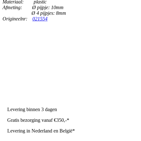
Materiaal:
plastic
Afmeting:
Ø pijpje: 10mm
Ø 4 pijpjes: 8mm
Origineelnr:
021554
PRODUCTEN
Melkmachine
Melkrobot
Stal benodigdheden
NR Agri biedt
Levering binnen 3 dagen
Gratis bezorging vanaf €350,-*
Levering in Nederland en België*