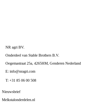
Levering en bezorgkosten
Retourneren of annuleren
Privacy Policy
Algemene leverings- en betalingsvoorwaarden voor
metaalwarenbedrijven
Contactgegevens
NR agri BV.
Onderdeel van Stable Brothers B.V.
Oegemastraat 25a, 4265HM, Genderen Nederland
E: info@nragri.com
T: +31 85 06 00 508
Nieuwsbrief
Melkstalonderdelen.nl