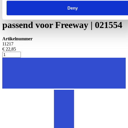
Melkkauw en onderdelen
Deny
Pulsatieverdeelstuk 4:1
passend voor Freeway | 021554
Artikelnummer
11217
€ 22,85