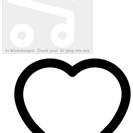
In Winkelwagen
Thank you!
Er ging iets mis