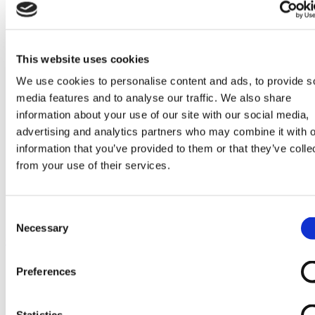
Go to Melkrobot
Lely Astronaut Melkrobot
Lely Discovery Mestrobot
DeLaval VMS Melkrobot
Fullwood Merlin
This website uses cookies
GEA MIone
Stal benodigdheden
We use cookies to personalise content and ads, to provide s
Go to Stal benodigdheden
media features and to analyse our traffic. We also share
Koeborstel
information about your use of our site with our social media,
Ambic onderdelen
Minimelkers
advertising and analytics partners who may combine it with o
stalartikelen
information that you’ve provided to them or that they’ve colle
Skelex
from your use of their services.
Home
Melkmachine
Melkmeters
Consent
AFIKIM rubbers | Fullwood 4098018
Necessary
Selection
Ga naar het einde van de afbeeldingen-gallerij
Preferences