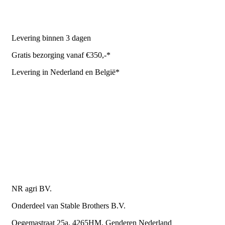
NR Agri biedt
Levering binnen 3 dagen
Gratis bezorging vanaf €350,-*
Levering in Nederland en België*
Levering en bezorgkosten
Retourneren of annuleren
Privacy Policy
Algemene leverings- en betalingsvoorwaarden voor
metaalwarenbedrijven
Contactgegevens
NR agri BV.
Onderdeel van Stable Brothers B.V.
Oegemastraat 25a, 4265HM, Genderen Nederland