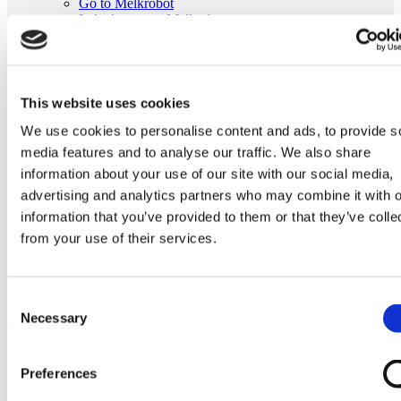
Go to Melkrobot
Lely Astronaut Melkrobot
Lely Discovery Mestrobot
DeLaval VMS Melkrobot
Fullwood Merlin
GEA MIone
Stal benodigdheden
This website uses cookies
Go to Stal benodigdheden
We use cookies to personalise content and ads, to provide s
Koeborstel
Ambic onderdelen
media features and to analyse our traffic. We also share
Minimelkers
information about your use of our site with our social media,
stalartikelen
advertising and analytics partners who may combine it with o
Skelex
information that you’ve provided to them or that they’ve colle
Home
from your use of their services.
Melkmachine
Melkmeters
Dekselpakking passend voor AFIKIM melkmeter | Fullwood
01954
Consent
Necessary
Selection
Ga naar het einde van de afbeeldingen-gallerij
Preferences