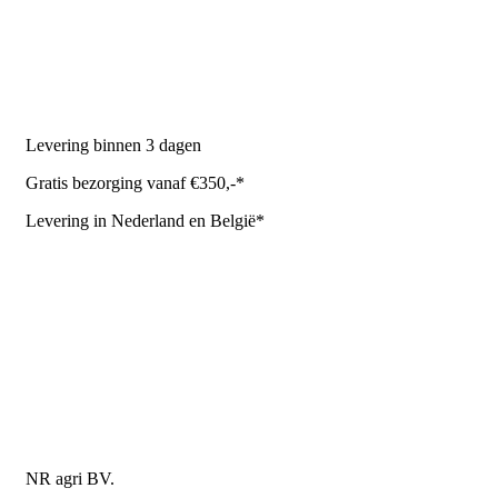
Melkrobot
Stal benodigdheden
NR Agri biedt
Levering binnen 3 dagen
Gratis bezorging vanaf €350,-*
Levering in Nederland en België*
Levering en bezorgkosten
Retourneren of annuleren
Privacy Policy
Algemene leverings- en betalingsvoorwaarden voor
metaalwarenbedrijven
Contactgegevens
NR agri BV.