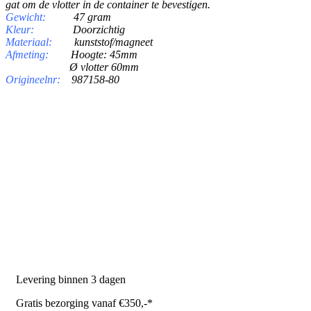
gat om de vlotter in de container te bevestigen.
Gewicht:
47 gram
Kleur:
Doorzichtig
Materiaal:
kunststof/magneet
Afmeting:
Hoogte: 45mm
Ø vlotter 60mm
Origineelnr:
987158-80
PRODUCTEN
Melkmachine
Melkrobot
Stal benodigdheden
NR Agri biedt
Levering binnen 3 dagen
Gratis bezorging vanaf €350,-*