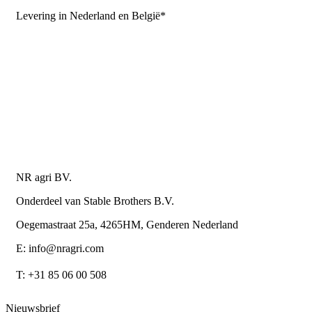
Levering in Nederland en België*
Levering en bezorgkosten
Retourneren of annuleren
Privacy Policy
Algemene leverings- en betalingsvoorwaarden voor
metaalwarenbedrijven
Contactgegevens
NR agri BV.
Onderdeel van Stable Brothers B.V.
Oegemastraat 25a, 4265HM, Genderen Nederland
E: info@nragri.com
T: +31 85 06 00 508
Nieuwsbrief