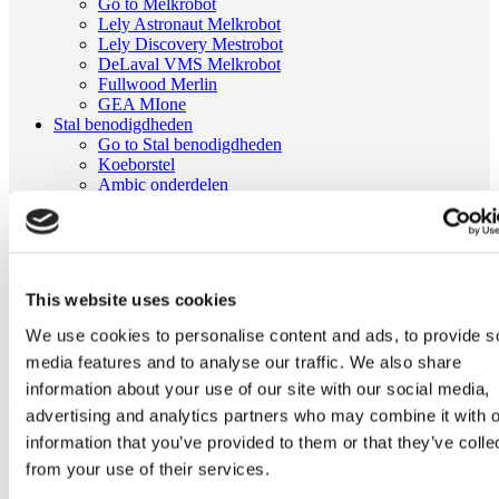
Go to Melkrobot
Lely Astronaut Melkrobot
Lely Discovery Mestrobot
DeLaval VMS Melkrobot
Fullwood Merlin
GEA MIone
Stal benodigdheden
Go to Stal benodigdheden
Koeborstel
Ambic onderdelen
Minimelkers
stalartikelen
Skelex
Home
This website uses cookies
Melkmachine
Melkmeters
We use cookies to personalise content and ads, to provide s
Vlotter voor melkindicator passend voor Duovac |Delaval
media features and to analyse our traffic. We also share
987155-80 elektrische
information about your use of our site with our social media,
Ga naar het einde van de afbeeldingen-gallerij
advertising and analytics partners who may combine it with o
information that you’ve provided to them or that they’ve colle
from your use of their services.