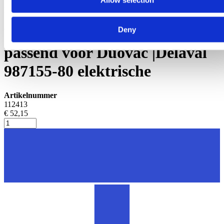
Allow selection
Melkmeters
Vlotter voor melkindicator
Deny
passend voor Duovac |Delaval
987155-80 elektrische
Artikelnummer
112413
€ 52,15