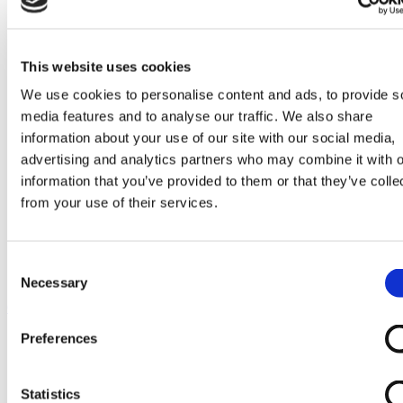
Go to Melkrobot
Lely Astronaut Melkrobot
Lely Discovery Mestrobot
DeLaval VMS Melkrobot
This website uses cookies
Fullwood Merlin
GEA MIone
We use cookies to personalise content and ads, to provide s
Stal benodigdheden
media features and to analyse our traffic. We also share
Go to Stal benodigdheden
Koeborstel
information about your use of our site with our social media,
Ambic onderdelen
advertising and analytics partners who may combine it with o
Minimelkers
information that you’ve provided to them or that they’ve colle
stalartikelen
Skelex
from your use of their services.
Home
Melkmachine
Melkmeters
Consent
Membraan passend voor Duovac | Delaval 965425-80
Necessary
Selection
Ga naar het einde van de afbeeldingen-gallerij
Preferences
Statistics