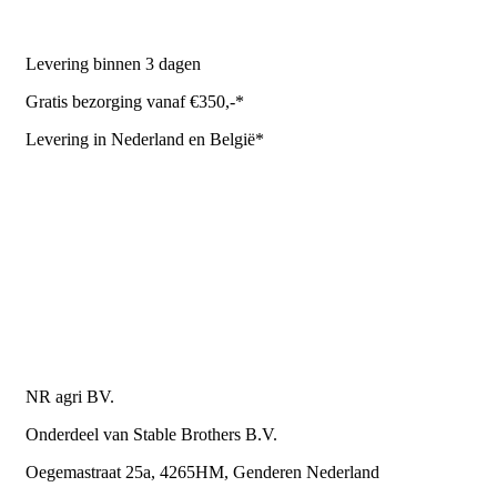
NR Agri biedt
Levering binnen 3 dagen
Gratis bezorging vanaf €350,-*
Levering in Nederland en België*
Levering en bezorgkosten
Retourneren of annuleren
Privacy Policy
Algemene leverings- en betalingsvoorwaarden voor
metaalwarenbedrijven
Contactgegevens
NR agri BV.
Onderdeel van Stable Brothers B.V.
Oegemastraat 25a, 4265HM, Genderen Nederland