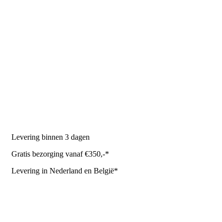
PRODUCTEN
Melkmachine
Melkrobot
Stal benodigdheden
NR Agri biedt
Levering binnen 3 dagen
Gratis bezorging vanaf €350,-*
Levering in Nederland en België*
Levering en bezorgkosten
Retourneren of annuleren
Privacy Policy