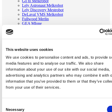
Go to Melkrobot
Lely Astronaut Melkrobot
Lely Discovery Mestrobot
DeLaval VMS Melkrobot
Fullwood Merlin
GEA MIone
Stal benodigdheden
Go to Stal benodigdheden
Koeborstel
Ambic onderdelen
Minimelkers
This website uses cookies
stalartikelen
Skelex
We use cookies to personalise content and ads, to provide s
media features and to analyse our traffic. We also share
Home
Melkmachine
information about your use of our site with our social media,
Tepelvoeringen
advertising and analytics partners who may combine it with o
Tepelvoering passend voor Gascoigne Melotte MK3-
information that you’ve provided to them or that they’ve colle
Flexhead
from your use of their services.
Ga naar het einde van de afbeeldingen-gallerij
Consent
Necessary
Selection