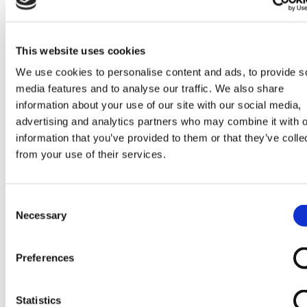
Go to Melkrobot
Lely Astronaut Melkrobot
Lely Discovery Mestrobot
DeLaval VMS Melkrobot
This website uses cookies
Fullwood Merlin
GEA MIone
We use cookies to personalise content and ads, to provide s
Stal benodigdheden
media features and to analyse our traffic. We also share
Go to Stal benodigdheden
Koeborstel
information about your use of our site with our social media,
Ambic onderdelen
advertising and analytics partners who may combine it with o
Minimelkers
information that you’ve provided to them or that they’ve colle
stalartikelen
Skelex
from your use of their services.
Home
Melkmachine
Slangen melkmachine
Consent
Korte pulsatieslang Gascoigne Melotte
Necessary
Selection
Ga naar het einde van de afbeeldingen-gallerij
Preferences
Statistics