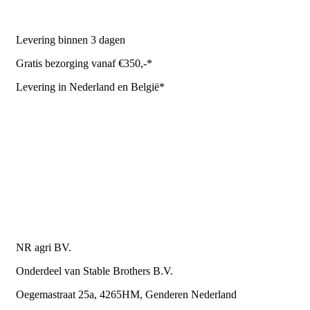
NR Agri biedt
Levering binnen 3 dagen
Gratis bezorging vanaf €350,-*
Levering in Nederland en België*
Levering en bezorgkosten
Retourneren of annuleren
Privacy Policy
Algemene leverings- en betalingsvoorwaarden voor
metaalwarenbedrijven
Contactgegevens
NR agri BV.
Onderdeel van Stable Brothers B.V.
Oegemastraat 25a, 4265HM, Genderen Nederland