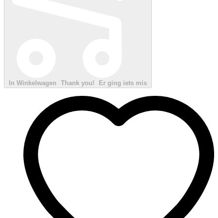
In Winkelwagen
Thank you!
Er ging iets mis