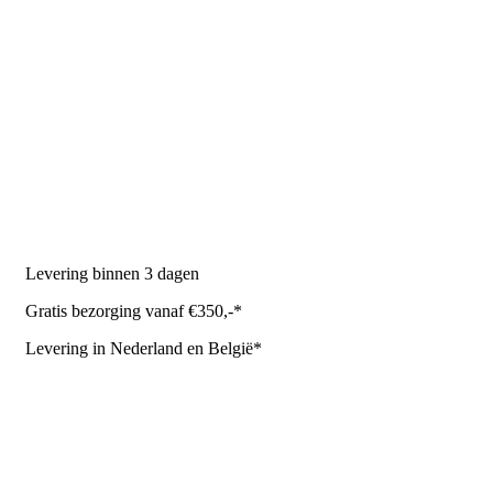
PRODUCTEN
Melkmachine
Melkrobot
Stal benodigdheden
NR Agri biedt
Levering binnen 3 dagen
Gratis bezorging vanaf €350,-*
Levering in Nederland en België*
Levering en bezorgkosten
Retourneren of annuleren
Privacy Policy