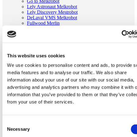
Go to Melkrobot
Lely Astronaut Melkrobot
Lely Discovery Mestrobot
DeLaval VMS Melkrobot
Fullwood Merlin
GEA MIone
Stal benodigdheden
Go to Stal benodigdheden
Koeborstel
Ambic onderdelen
This website uses cookies
Minimelkers
stalartikelen
We use cookies to personalise content and ads, to provide s
Skelex
media features and to analyse our traffic. We also share
Home
information about your use of our site with our social media,
Melkmachine
advertising and analytics partners who may combine it with o
Melkkauw en onderdelen
Spindel passend voor Clearflow | Fullwood 021514
information that you’ve provided to them or that they’ve colle
from your use of their services.
Ga naar het einde van de afbeeldingen-gallerij
Consent
Necessary
Selection