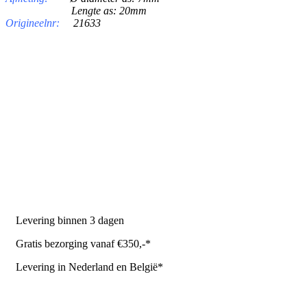
Lengte as: 20mm
Origineelnr:
21633
PRODUCTEN
Melkmachine
Melkrobot
Stal benodigdheden
NR Agri biedt
Levering binnen 3 dagen
Gratis bezorging vanaf €350,-*
Levering in Nederland en België*
Levering en bezorgkosten