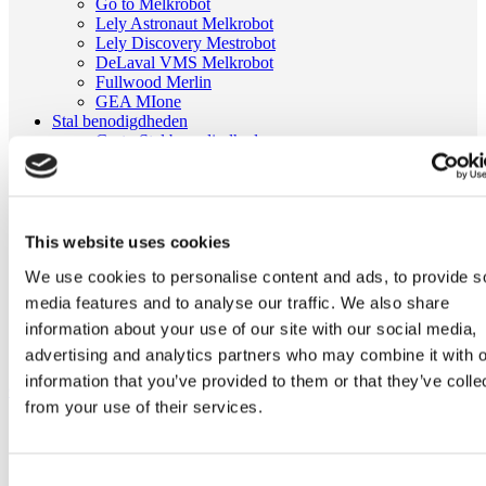
Go to Melkrobot
Lely Astronaut Melkrobot
Lely Discovery Mestrobot
DeLaval VMS Melkrobot
Fullwood Merlin
GEA MIone
Stal benodigdheden
Go to Stal benodigdheden
Koeborstel
Ambic onderdelen
Minimelkers
stalartikelen
Skelex
This website uses cookies
Home
We use cookies to personalise content and ads, to provide s
Melkmachine
media features and to analyse our traffic. We also share
Melkkauw en onderdelen
information about your use of our site with our social media,
RVS as voor stootdop passend voor Clearflow | Fullwood
021633
advertising and analytics partners who may combine it with o
information that you’ve provided to them or that they’ve colle
Ga naar het einde van de afbeeldingen-gallerij
from your use of their services.
Consent