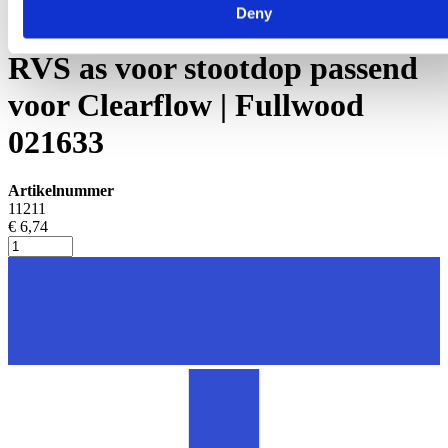
Deny
Melkkauw en onderdelen
RVS as voor stootdop passend
voor Clearflow | Fullwood
021633
Artikelnummer
11211
€ 6,74