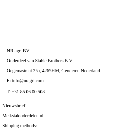
Retourneren of annuleren
Privacy Policy
Algemene leverings- en betalingsvoorwaarden voor
metaalwarenbedrijven
Contactgegevens
NR agri BV.
Onderdeel van Stable Brothers B.V.
Oegemastraat 25a, 4265HM, Genderen Nederland
E: info@nragri.com
T: +31 85 06 00 508
Nieuwsbrief
Melkstalonderdelen.nl
Shipping methods: