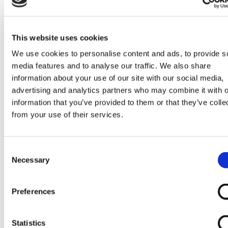
Go to Melkrobot
Lely Astronaut Melkrobot
Lely Discovery Mestrobot
DeLaval VMS Melkrobot
This website uses cookies
Fullwood Merlin
GEA MIone
We use cookies to personalise content and ads, to provide s
Stal benodigdheden
media features and to analyse our traffic. We also share
Go to Stal benodigdheden
Koeborstel
information about your use of our site with our social media,
Ambic onderdelen
advertising and analytics partners who may combine it with o
Minimelkers
information that you’ve provided to them or that they’ve colle
stalartikelen
Skelex
from your use of their services.
Home
Melkmachine
Melkmeters
Consent
Rubbermembraamkleppen DeLaval 917-345-01
Necessary
Selection
Ga naar het einde van de afbeeldingen-gallerij
Preferences
Statistics