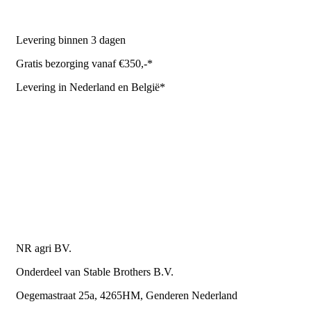
NR Agri biedt
Levering binnen 3 dagen
Gratis bezorging vanaf €350,-*
Levering in Nederland en België*
Levering en bezorgkosten
Retourneren of annuleren
Privacy Policy
Algemene leverings- en betalingsvoorwaarden voor
metaalwarenbedrijven
Contactgegevens
NR agri BV.
Onderdeel van Stable Brothers B.V.
Oegemastraat 25a, 4265HM, Genderen Nederland