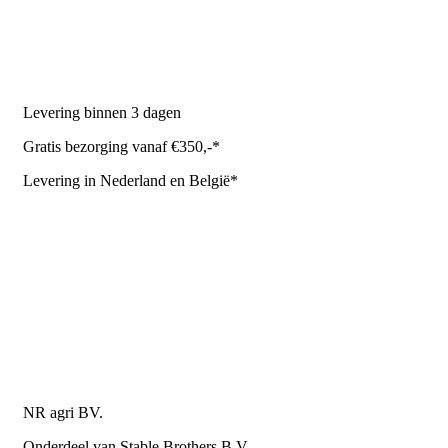
Stal benodigdheden
NR Agri biedt
Levering binnen 3 dagen
Gratis bezorging vanaf €350,-*
Levering in Nederland en België*
Levering en bezorgkosten
Retourneren of annuleren
Privacy Policy
Algemene leverings- en betalingsvoorwaarden voor
metaalwarenbedrijven
Contactgegevens
NR agri BV.
Onderdeel van Stable Brothers B.V.