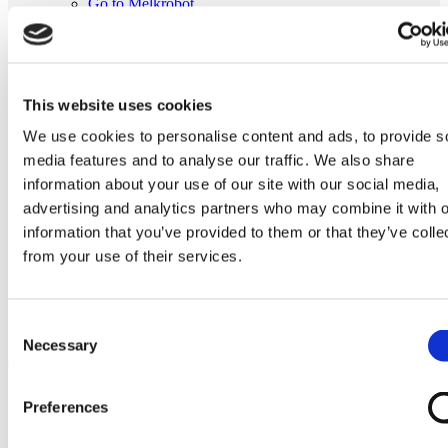
Go to Melkrobot
Lely Astronaut Melkrobot
Lely Discovery Mestrobot
DeLaval VMS Melkrobot
Fullwood Merlin
GEA MIone
This website uses cookies
Stal benodigdheden
Go to Stal benodigdheden
We use cookies to personalise content and ads, to provide s
Koeborstel
media features and to analyse our traffic. We also share
Ambic onderdelen
Minimelkers
information about your use of our site with our social media,
stalartikelen
advertising and analytics partners who may combine it with o
Skelex
information that you’ve provided to them or that they’ve colle
Home
from your use of their services.
Melkrobot
DeLaval VMS Melkrobot
Rubber cupring passend voor spoelvingers |Delaval 907429-
Consent
01
Necessary
Selection
Ga naar het einde van de afbeeldingen-gallerij
Preferences