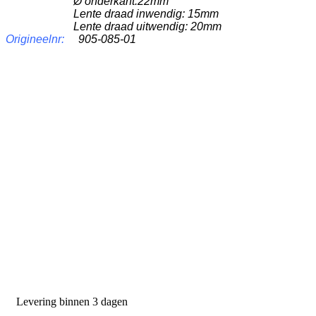
Ø
onderkant:22mm
Lente draad inwendig: 15mm
Lente draad uitwendig: 20mm
Origineelnr:
905-085-01
PRODUCTEN
Melkmachine
Melkrobot
Stal benodigdheden
NR Agri biedt
Levering binnen 3 dagen