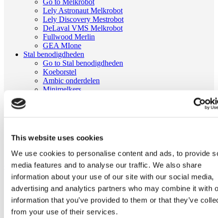
Go to Melkrobot
Lely Astronaut Melkrobot
Lely Discovery Mestrobot
DeLaval VMS Melkrobot
Fullwood Merlin
GEA MIone
Stal benodigdheden
Go to Stal benodigdheden
Koeborstel
Ambic onderdelen
Minimelkers
stalartikelen
Skelex
Home
Melkmachine
This website uses cookies
Reiniging
Draadstuk voor spoelvingers | Delaval 905085-01
We use cookies to personalise content and ads, to provide s
media features and to analyse our traffic. We also share
Ga naar het einde van de afbeeldingen-gallerij
information about your use of our site with our social media,
advertising and analytics partners who may combine it with o
information that you’ve provided to them or that they’ve colle
from your use of their services.