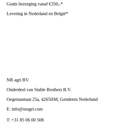
Gratis bezorging vanaf €350,-*
Levering in Nederland en België*
Levering en bezorgkosten
Retourneren of annuleren
Privacy Policy
Algemene leverings- en betalingsvoorwaarden voor
metaalwarenbedrijven
Contactgegevens
NR agri BV.
Onderdeel van Stable Brothers B.V.
Oegemastraat 25a, 4265HM, Genderen Nederland
E: info@nragri.com
T: +31 85 06 00 508