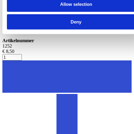
Reiniging
Allow selection
Draadstuk voor spoelvingers |
Deny
Delaval 905085-01
Artikelnummer
1252
€ 8,50