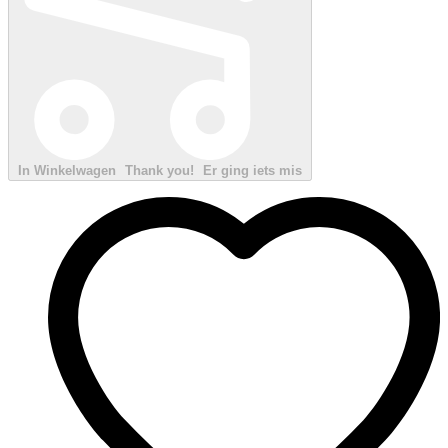
In Winkelwagen
Thank you!
Er ging iets mis