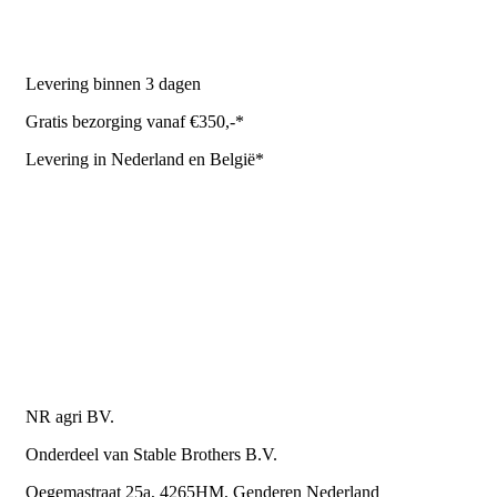
NR Agri biedt
Levering binnen 3 dagen
Gratis bezorging vanaf €350,-*
Levering in Nederland en België*
Levering en bezorgkosten
Retourneren of annuleren
Privacy Policy
Algemene leverings- en betalingsvoorwaarden voor
metaalwarenbedrijven
Contactgegevens
NR agri BV.
Onderdeel van Stable Brothers B.V.
Oegemastraat 25a, 4265HM, Genderen Nederland