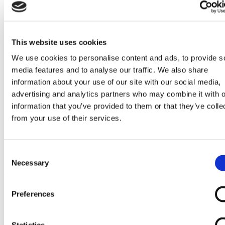
Go to Melkrobot
Lely Astronaut Melkrobot
Lely Discovery Mestrobot
DeLaval VMS Melkrobot
Fullwood Merlin
This website uses cookies
GEA MIone
Stal benodigdheden
We use cookies to personalise content and ads, to provide s
Go to Stal benodigdheden
media features and to analyse our traffic. We also share
Koeborstel
information about your use of our site with our social media,
Ambic onderdelen
Minimelkers
advertising and analytics partners who may combine it with o
stalartikelen
information that you’ve provided to them or that they’ve colle
Skelex
from your use of their services.
Home
Melkmachine
Reiniging
Consent
Microswitch | Delaval 965226-82
Necessary
Selection
Ga naar het einde van de afbeeldingen-gallerij
Preferences