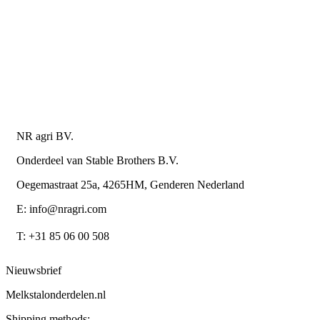
Retourneren of annuleren
Privacy Policy
Algemene leverings- en betalingsvoorwaarden voor
metaalwarenbedrijven
Contactgegevens
NR agri BV.
Onderdeel van Stable Brothers B.V.
Oegemastraat 25a, 4265HM, Genderen Nederland
E: info@nragri.com
T: +31 85 06 00 508
Nieuwsbrief
Melkstalonderdelen.nl
Shipping methods: