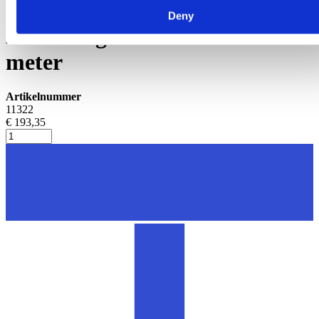
Slangen melkmachine
Deny
Melkslang D14xD25 rol 25
meter
Artikelnummer
11322
€ 193,35