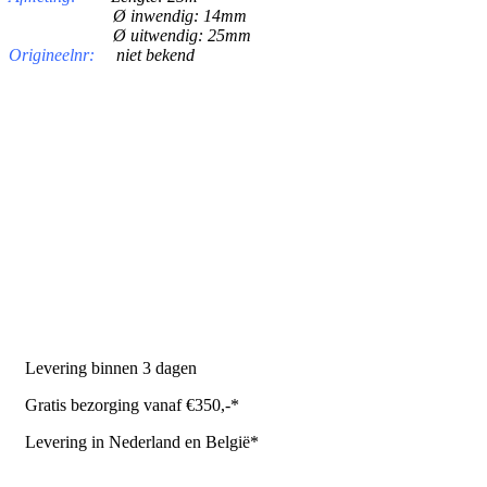
Ø inwendig: 14mm
Ø uitwendig: 25mm
Origineelnr:
niet bekend
PRODUCTEN
Melkmachine
Melkrobot
Stal benodigdheden
NR Agri biedt
Levering binnen 3 dagen
Gratis bezorging vanaf €350,-*
Levering in Nederland en België*
Levering en bezorgkosten