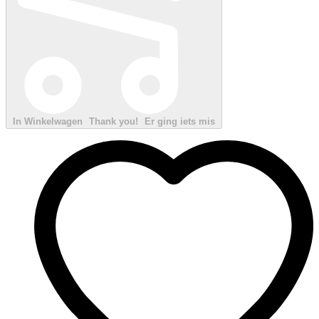
In Winkelwagen
Thank you!
Er ging iets mis