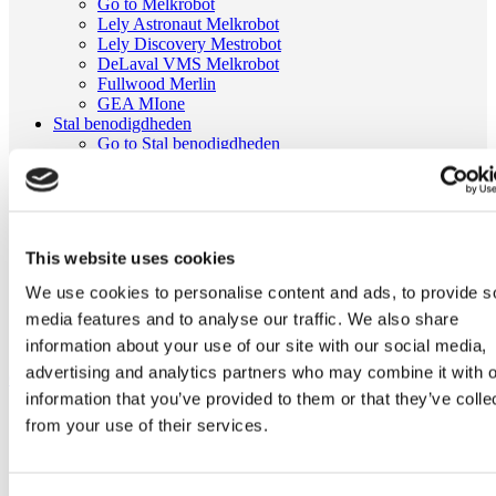
Go to Melkrobot
Lely Astronaut Melkrobot
Lely Discovery Mestrobot
DeLaval VMS Melkrobot
Fullwood Merlin
GEA MIone
Stal benodigdheden
Go to Stal benodigdheden
Koeborstel
Ambic onderdelen
Minimelkers
stalartikelen
Skelex
This website uses cookies
Home
We use cookies to personalise content and ads, to provide s
Melkmachine
media features and to analyse our traffic. We also share
Slangen melkmachine
Melkslang D14xD25 rol 25 meter
information about your use of our site with our social media,
advertising and analytics partners who may combine it with o
Ga naar het einde van de afbeeldingen-gallerij
information that you’ve provided to them or that they’ve colle
from your use of their services.