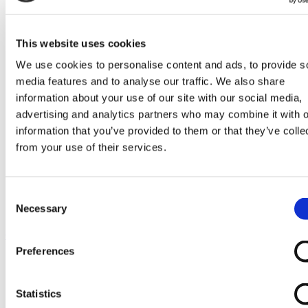
Go to Melkrobot
Lely Astronaut Melkrobot
Lely Discovery Mestrobot
DeLaval VMS Melkrobot
This website uses cookies
Fullwood Merlin
GEA MIone
We use cookies to personalise content and ads, to provide s
Stal benodigdheden
media features and to analyse our traffic. We also share
Go to Stal benodigdheden
information about your use of our site with our social media,
Koeborstel
Ambic onderdelen
advertising and analytics partners who may combine it with o
Minimelkers
information that you’ve provided to them or that they’ve colle
stalartikelen
from your use of their services.
Skelex
Home
Melkmachine
Consent
Slangen melkmachine
Necessary
Selection
Verzamelring
Ga naar het einde van de afbeeldingen-gallerij
Preferences
Statistics