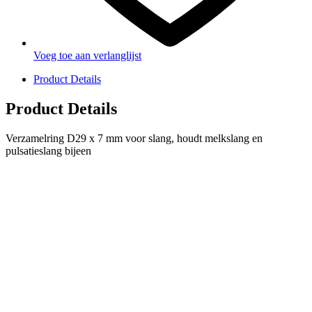
Voeg toe aan verlanglijst
Product Details
Product Details
Verzamelring D29 x 7 mm voor slang, houdt melkslang en
pulsatieslang bijeen
PRODUCTEN
Melkmachine
Melkrobot
Stal benodigdheden
NR Agri biedt