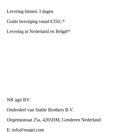
Levering binnen 3 dagen
Gratis bezorging vanaf €350,-*
Levering in Nederland en België*
Levering en bezorgkosten
Retourneren of annuleren
Privacy Policy
Algemene leverings- en betalingsvoorwaarden voor
metaalwarenbedrijven
Contactgegevens
NR agri BV.
Onderdeel van Stable Brothers B.V.
Oegemastraat 25a, 4265HM, Genderen Nederland
E: info@nragri.com