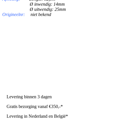
Ø inwendig: 14mm
Ø uitwendig: 25mm
Origineelnr:
niet bekend
PRODUCTEN
Melkmachine
Melkrobot
Stal benodigdheden
NR Agri biedt
Levering binnen 3 dagen
Gratis bezorging vanaf €350,-*
Levering in Nederland en België*
Levering en bezorgkosten