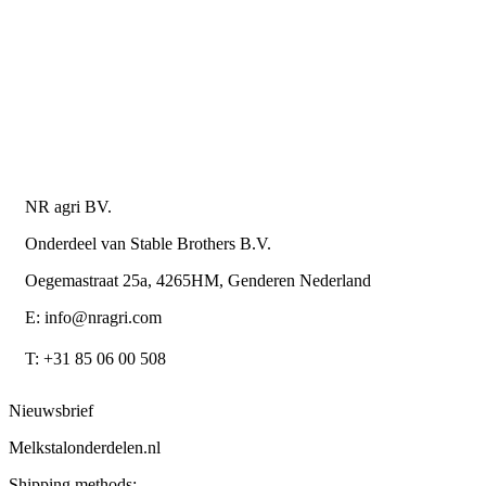
Retourneren of annuleren
Privacy Policy
Algemene leverings- en betalingsvoorwaarden voor
metaalwarenbedrijven
Contactgegevens
NR agri BV.
Onderdeel van Stable Brothers B.V.
Oegemastraat 25a, 4265HM, Genderen Nederland
E: info@nragri.com
T: +31 85 06 00 508
Nieuwsbrief
Melkstalonderdelen.nl
Shipping methods: