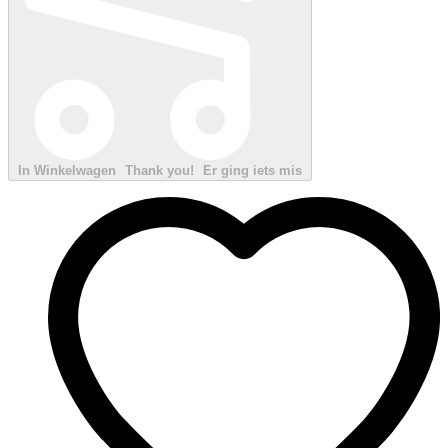
In Winkelwagen
Thank you!
Er ging iets mis