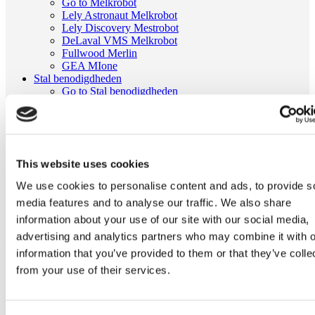
Go to Melkrobot
Lely Astronaut Melkrobot
Lely Discovery Mestrobot
DeLaval VMS Melkrobot
Fullwood Merlin
GEA MIone
Stal benodigdheden
Go to Stal benodigdheden
Koeborstel
Ambic onderdelen
Minimelkers
stalartikelen
Skelex
This website uses cookies
Home
We use cookies to personalise content and ads, to provide s
Melkmachine
media features and to analyse our traffic. We also share
Slangen melkmachine
Melkslang D14xD25 rol 12,5meter
information about your use of our site with our social media,
advertising and analytics partners who may combine it with o
Ga naar het einde van de afbeeldingen-gallerij
information that you’ve provided to them or that they’ve colle
from your use of their services.