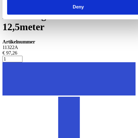
Slangen melkmachine
Deny
Melkslang D14xD25 rol
12,5meter
Artikelnummer
11322A
€ 97,26