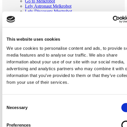
Go to Melkrobot
Lely Astronaut Melkrobot
Lely Discovery Mestrobot
DeLaval VMS Melkrobot
Fullwood Merlin
GEA MIone
Stal benodigdheden
Go to Stal benodigdheden
This website uses cookies
Koeborstel
Ambic onderdelen
We use cookies to personalise content and ads, to provide s
Minimelkers
media features and to analyse our traffic. We also share
stalartikelen
information about your use of our site with our social media,
Skelex
advertising and analytics partners who may combine it with o
Home
information that you’ve provided to them or that they’ve colle
Melkmachine
Slangen melkmachine
from your use of their services.
Melkslang D14 x D25 rol van 25 meter
Ga naar het einde van de afbeeldingen-gallerij
Consent
Necessary
Selection
Preferences