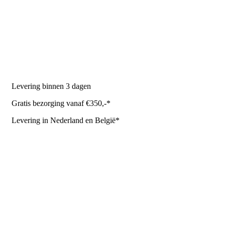
Melkmachine
Melkrobot
Stal benodigdheden
NR Agri biedt
Levering binnen 3 dagen
Gratis bezorging vanaf €350,-*
Levering in Nederland en België*
Levering en bezorgkosten
Retourneren of annuleren
Privacy Policy
Algemene leverings- en betalingsvoorwaarden voor
metaalwarenbedrijven
Contactgegevens