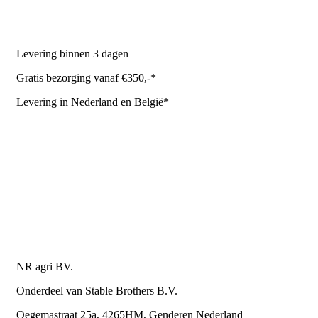
NR Agri biedt
Levering binnen 3 dagen
Gratis bezorging vanaf €350,-*
Levering in Nederland en België*
Levering en bezorgkosten
Retourneren of annuleren
Privacy Policy
Algemene leverings- en betalingsvoorwaarden voor
metaalwarenbedrijven
Contactgegevens
NR agri BV.
Onderdeel van Stable Brothers B.V.
Oegemastraat 25a, 4265HM, Genderen Nederland