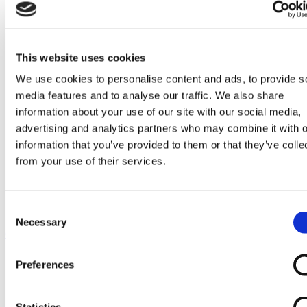
Go to Melkrobot
Lely Astronaut Melkrobot
Lely Discovery Mestrobot
DeLaval VMS Melkrobot
Fullwood Merlin
This website uses cookies
GEA MIone
Stal benodigdheden
We use cookies to personalise content and ads, to provide s
Go to Stal benodigdheden
media features and to analyse our traffic. We also share
Koeborstel
information about your use of our site with our social media,
Ambic onderdelen
Minimelkers
advertising and analytics partners who may combine it with o
stalartikelen
information that you’ve provided to them or that they’ve colle
Skelex
from your use of their services.
Home
Stal benodigdheden
Minimelkers
Consent
Melkemmer rvs, 30 ltr met hengsel
Necessary
Selection
Ga naar het einde van de afbeeldingen-gallerij
Preferences