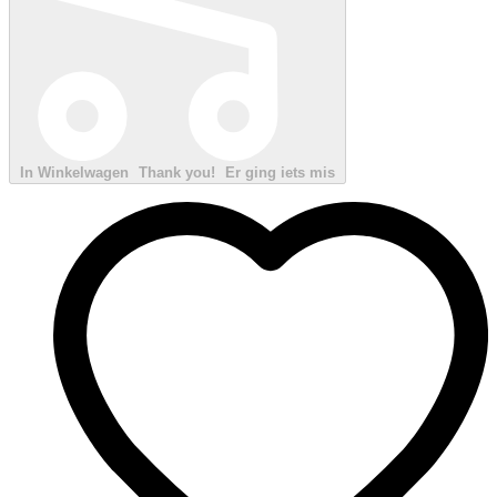
In Winkelwagen
Thank you!
Er ging iets mis