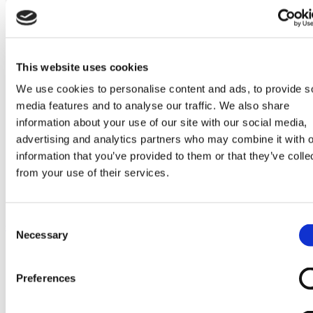
Go to Melkrobot
Lely Astronaut Melkrobot
Lely Discovery Mestrobot
DeLaval VMS Melkrobot
Fullwood Merlin
GEA MIone
This website uses cookies
Stal benodigdheden
We use cookies to personalise content and ads, to provide s
Go to Stal benodigdheden
Koeborstel
media features and to analyse our traffic. We also share
Ambic onderdelen
information about your use of our site with our social media,
Minimelkers
advertising and analytics partners who may combine it with o
stalartikelen
Skelex
information that you’ve provided to them or that they’ve colle
from your use of their services.
Home
Vervangende koeborstel passend op Delaval flexibele
koeborstel
Consent
Ga naar het einde van de afbeeldingen-gallerij
Necessary
Selection
Preferences