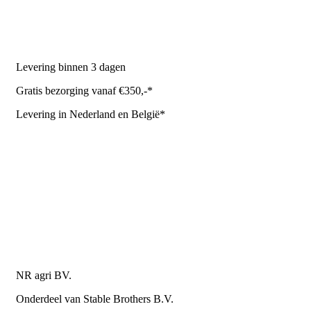
Stal benodigdheden
NR Agri biedt
Levering binnen 3 dagen
Gratis bezorging vanaf €350,-*
Levering in Nederland en België*
Levering en bezorgkosten
Retourneren of annuleren
Privacy Policy
Algemene leverings- en betalingsvoorwaarden voor
metaalwarenbedrijven
Contactgegevens
NR agri BV.
Onderdeel van Stable Brothers B.V.