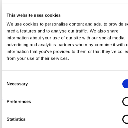
Go to Melkrobot
Lely Astronaut Melkrobot
Lely Discovery Mestrobot
This website uses cookies
DeLaval VMS Melkrobot
Fullwood Merlin
We use cookies to personalise content and ads, to provide s
GEA MIone
media features and to analyse our traffic. We also share
Stal benodigdheden
Go to Stal benodigdheden
information about your use of our site with our social media,
Koeborstel
advertising and analytics partners who may combine it with o
Ambic onderdelen
information that you’ve provided to them or that they’ve colle
Minimelkers
stalartikelen
from your use of their services.
Skelex
Home
Melkmachine
Consent
Melkstalbenodigdheden
Necessary
Selection
Tepelvoeringstop, oranje
Ga naar het einde van de afbeeldingen-gallerij
Preferences
Statistics