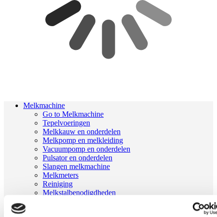
Melkmachine
Go to Melkmachine
Tepelvoeringen
Melkkauw en onderdelen
Melkpomp en melkleiding
Vacuumpomp en onderdelen
Pulsator en onderdelen
Slangen melkmachine
Melkmeters
Reiniging
Melkstalbenodigdheden
Geiten onderdelen
Melkrobot