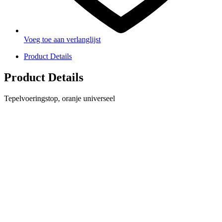
Voeg toe aan verlanglijst
Product Details
Product Details
Tepelvoeringstop, oranje universeel
PRODUCTEN
Melkmachine
Melkrobot
Stal benodigdheden
NR Agri biedt