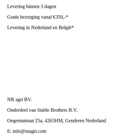
Levering binnen 3 dagen
Gratis bezorging vanaf €350,-*
Levering in Nederland en België*
Levering en bezorgkosten
Retourneren of annuleren
Privacy Policy
Algemene leverings- en betalingsvoorwaarden voor
metaalwarenbedrijven
Contactgegevens
NR agri BV.
Onderdeel van Stable Brothers B.V.
Oegemastraat 25a, 4265HM, Genderen Nederland
E: info@nragri.com