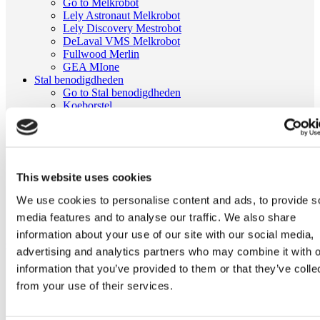
Go to Melkrobot
Lely Astronaut Melkrobot
Lely Discovery Mestrobot
DeLaval VMS Melkrobot
Fullwood Merlin
GEA MIone
Stal benodigdheden
Go to Stal benodigdheden
Koeborstel
Ambic onderdelen
Minimelkers
stalartikelen
Skelex
This website uses cookies
Home
Melkmachine
We use cookies to personalise content and ads, to provide s
Geiten onderdelen
media features and to analyse our traffic. We also share
Tepelvoeringbeker passend voor DeLaval 961430-01
information about your use of our site with our social media,
Ga naar het einde van de afbeeldingen-gallerij
advertising and analytics partners who may combine it with o
information that you’ve provided to them or that they’ve colle
from your use of their services.