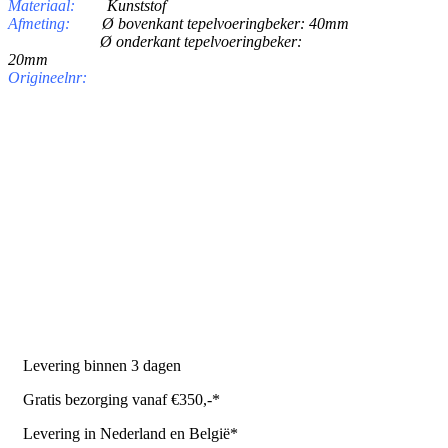
Materiaal:
Kunststof
Afmeting:
Ø bovenkant tepelvoeringbeker: 40mm
Ø onderkant tepelvoeringbeker:
20mm
Origineelnr:
PRODUCTEN
Melkmachine
Melkrobot
Stal benodigdheden
NR Agri biedt
Levering binnen 3 dagen
Gratis bezorging vanaf €350,-*
Levering in Nederland en België*