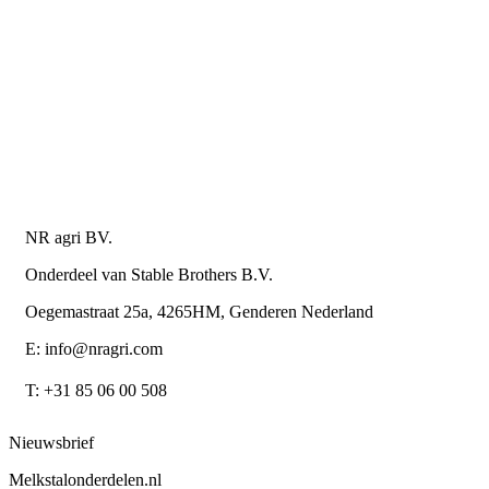
Levering en bezorgkosten
Retourneren of annuleren
Privacy Policy
Algemene leverings- en betalingsvoorwaarden voor
metaalwarenbedrijven
Contactgegevens
NR agri BV.
Onderdeel van Stable Brothers B.V.
Oegemastraat 25a, 4265HM, Genderen Nederland
E: info@nragri.com
T: +31 85 06 00 508
Nieuwsbrief
Melkstalonderdelen.nl