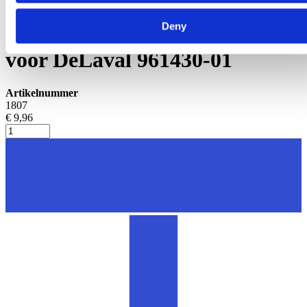
Geiten onderdelen
Deny
Tepelvoeringbeker passend
voor DeLaval 961430-01
Artikelnummer
1807
€ 9,96