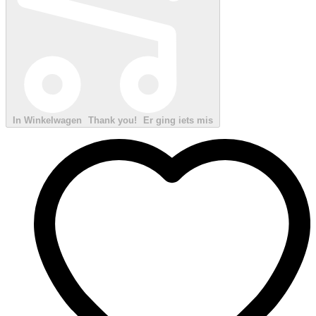
In Winkelwagen
Thank you!
Er ging iets mis