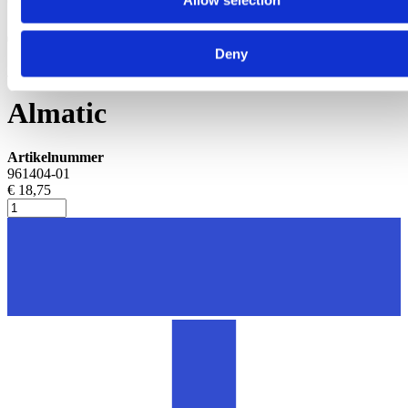
Allow selection
Geiten onderdelen
Tepelvoeringbeker passend
Deny
voor DeLaval 961404-01
Almatic
Artikelnummer
961404-01
€ 18,75