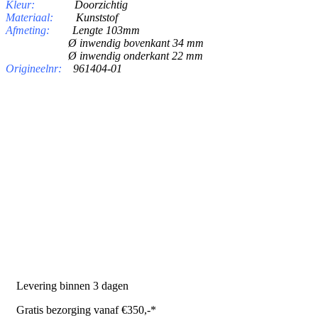
Kleur:
Doorzichtig
Materiaal:
Kunststof
Afmeting:
Lengte 103mm
Ø inwendig bovenkant 34 mm
Ø inwendig onderkant 22 mm
Origineelnr:
961404-01
PRODUCTEN
Melkmachine
Melkrobot
Stal benodigdheden
NR Agri biedt
Levering binnen 3 dagen
Gratis bezorging vanaf €350,-*