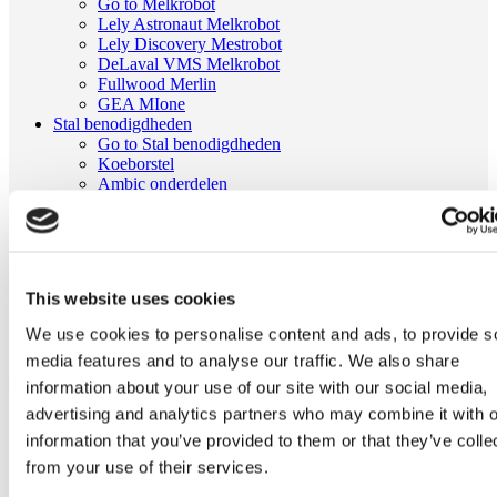
Go to Melkrobot
Lely Astronaut Melkrobot
Lely Discovery Mestrobot
DeLaval VMS Melkrobot
Fullwood Merlin
GEA MIone
Stal benodigdheden
Go to Stal benodigdheden
Koeborstel
Ambic onderdelen
Minimelkers
stalartikelen
Skelex
Home
This website uses cookies
Melkmachine
Geiten onderdelen
We use cookies to personalise content and ads, to provide s
Tepelvoeringbeker passend voor DeLaval 961404-01 Almatic
media features and to analyse our traffic. We also share
Ga naar het einde van de afbeeldingen-gallerij
information about your use of our site with our social media,
advertising and analytics partners who may combine it with o
information that you’ve provided to them or that they’ve colle
from your use of their services.