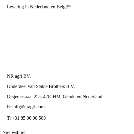
Levering in Nederland en België*
Levering en bezorgkosten
Retourneren of annuleren
Privacy Policy
Algemene leverings- en betalingsvoorwaarden voor
metaalwarenbedrijven
Contactgegevens
NR agri BV.
Onderdeel van Stable Brothers B.V.
Oegemastraat 25a, 4265HM, Genderen Nederland
E: info@nragri.com
T: +31 85 06 00 508
Nieuwsbrief