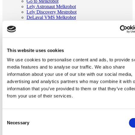
Go to Melkrobot
Lely Astronaut Melkrobot
Lely Discovery Mestrobot
DeLaval VMS Melkrobot
Fullwood Merlin
GEA MIone
Stal benodigdheden
Go to Stal benodigdheden
Koeborstel
Ambic onderdelen
This website uses cookies
Minimelkers
We use cookies to personalise content and ads, to provide s
stalartikelen
Skelex
media features and to analyse our traffic. We also share
information about your use of our site with our social media,
Home
advertising and analytics partners who may combine it with o
Melkmachine
Tepelvoeringen
information that you’ve provided to them or that they’ve colle
Tepelvoering passend voor Fullwood 20169
from your use of their services.
Ga naar het einde van de afbeeldingen-gallerij
Consent
Necessary
Selection