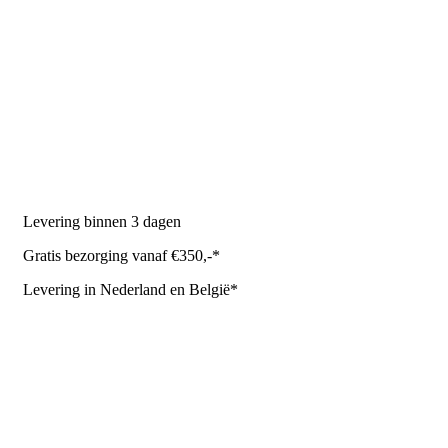
PRODUCTEN
Melkmachine
Melkrobot
Stal benodigdheden
NR Agri biedt
Levering binnen 3 dagen
Gratis bezorging vanaf €350,-*
Levering in Nederland en België*
Levering en bezorgkosten
Retourneren of annuleren
Privacy Policy
Algemene leverings- en betalingsvoorwaarden voor
metaalwarenbedrijven