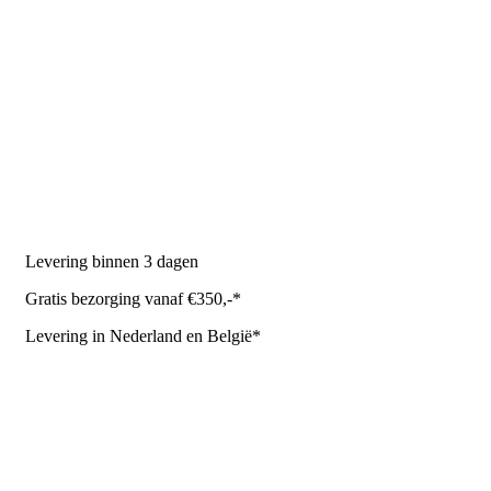
PRODUCTEN
Melkmachine
Melkrobot
Stal benodigdheden
NR Agri biedt
Levering binnen 3 dagen
Gratis bezorging vanaf €350,-*
Levering in Nederland en België*
Levering en bezorgkosten
Retourneren of annuleren
Privacy Policy
Algemene leverings- en betalingsvoorwaarden voor