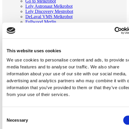
Go to Melkrobot
Lely Astronaut Melkrobot
Lely Discovery Mestrobot
DeLaval VMS Melkrobot
Fullwood Merlin
GEA MIone
Stal benodigdheden
Go to Stal benodigdheden
Koeborstel
Ambic onderdelen
This website uses cookies
Minimelkers
stalartikelen
We use cookies to personalise content and ads, to provide s
Skelex
media features and to analyse our traffic. We also share
Home
information about your use of our site with our social media,
Melkmachine
advertising and analytics partners who may combine it with o
Tepelvoeringen
information that you’ve provided to them or that they’ve colle
Tepelvoering passend voor DeLaval
from your use of their services.
Ga naar het einde van de afbeeldingen-gallerij
Consent
Necessary
Selection