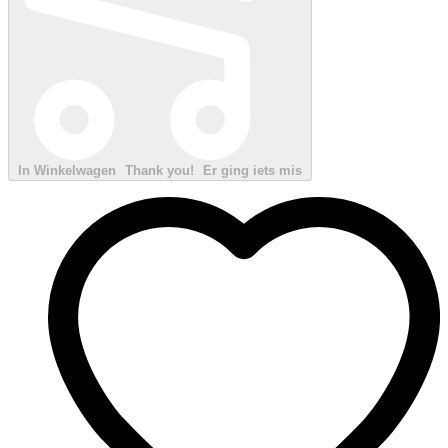
In Winkelwagen
Thank you!
Er ging iets mis