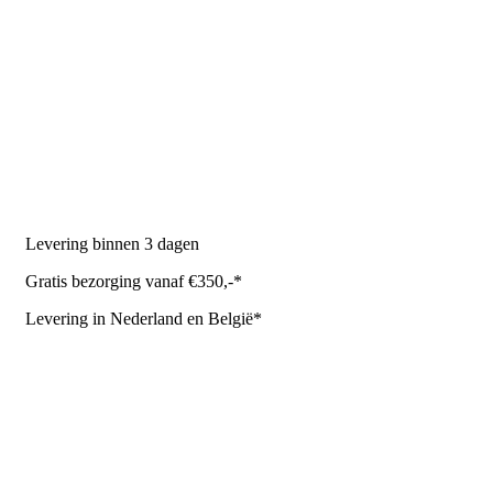
PRODUCTEN
Melkmachine
Melkrobot
Stal benodigdheden
NR Agri biedt
Levering binnen 3 dagen
Gratis bezorging vanaf €350,-*
Levering in Nederland en België*
Levering en bezorgkosten
Retourneren of annuleren
Privacy Policy
Algemene leverings- en betalingsvoorwaarden voor
metaalwarenbedrijven