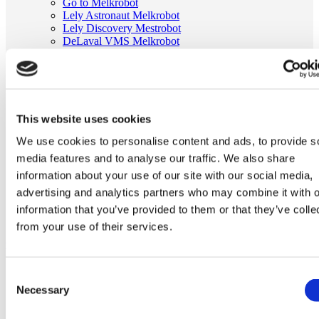
Go to Melkrobot
Lely Astronaut Melkrobot
Lely Discovery Mestrobot
DeLaval VMS Melkrobot
Fullwood Merlin
GEA MIone
Stal benodigdheden
Go to Stal benodigdheden
Koeborstel
Ambic onderdelen
This website uses cookies
Minimelkers
We use cookies to personalise content and ads, to provide s
stalartikelen
Skelex
media features and to analyse our traffic. We also share
information about your use of our site with our social media,
Home
advertising and analytics partners who may combine it with o
Melkmachine
Tepelvoeringen
information that you’ve provided to them or that they’ve colle
Tepelvoering passend voor DeLaval 960001-04
from your use of their services.
Ga naar het einde van de afbeeldingen-gallerij
Consent
Necessary
Selection