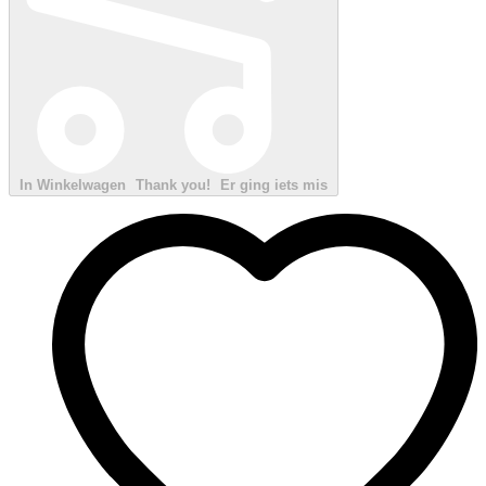
In Winkelwagen
Thank you!
Er ging iets mis