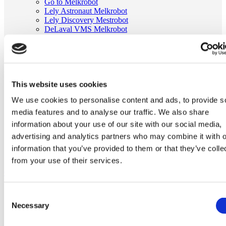
Go to Melkrobot
Lely Astronaut Melkrobot
Lely Discovery Mestrobot
DeLaval VMS Melkrobot
Fullwood Merlin
GEA MIone
Stal benodigdheden
Go to Stal benodigdheden
Koeborstel
Ambic onderdelen
This website uses cookies
Minimelkers
We use cookies to personalise content and ads, to provide s
stalartikelen
Skelex
media features and to analyse our traffic. We also share
information about your use of our site with our social media,
Home
advertising and analytics partners who may combine it with o
Melkmachine
Tepelvoeringen
information that you’ve provided to them or that they’ve colle
Tepelvoering passend voor DeLaval 960000-02
from your use of their services.
Ga naar het einde van de afbeeldingen-gallerij
Consent
Necessary
Selection