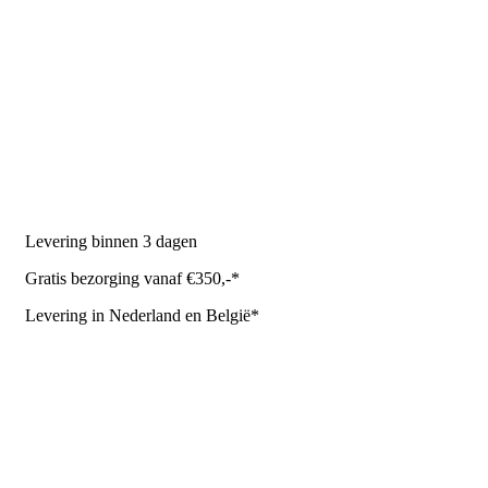
PRODUCTEN
Melkmachine
Melkrobot
Stal benodigdheden
NR Agri biedt
Levering binnen 3 dagen
Gratis bezorging vanaf €350,-*
Levering in Nederland en België*
Levering en bezorgkosten
Retourneren of annuleren
Privacy Policy
Algemene leverings- en betalingsvoorwaarden voor
metaalwarenbedrijven