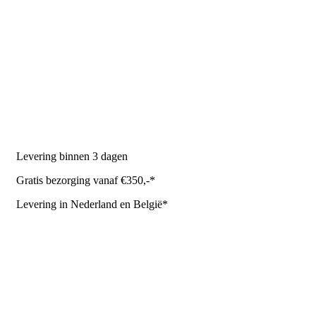
PRODUCTEN
Melkmachine
Melkrobot
Stal benodigdheden
NR Agri biedt
Levering binnen 3 dagen
Gratis bezorging vanaf €350,-*
Levering in Nederland en België*
Levering en bezorgkosten
Retourneren of annuleren
Privacy Policy
Algemene leverings- en betalingsvoorwaarden voor
metaalwarenbedrijven