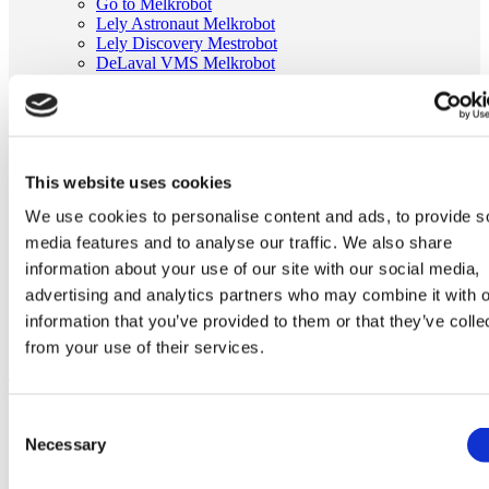
Go to Melkrobot
Lely Astronaut Melkrobot
Lely Discovery Mestrobot
DeLaval VMS Melkrobot
Fullwood Merlin
GEA MIone
Stal benodigdheden
Go to Stal benodigdheden
Koeborstel
Ambic onderdelen
This website uses cookies
Minimelkers
We use cookies to personalise content and ads, to provide s
stalartikelen
Skelex
media features and to analyse our traffic. We also share
information about your use of our site with our social media,
Home
advertising and analytics partners who may combine it with o
Melkmachine
Tepelvoeringen
information that you’ve provided to them or that they’ve colle
Tepelvoering passend voor Boumatic DK1X
from your use of their services.
Ga naar het einde van de afbeeldingen-gallerij
Consent
Necessary
Selection