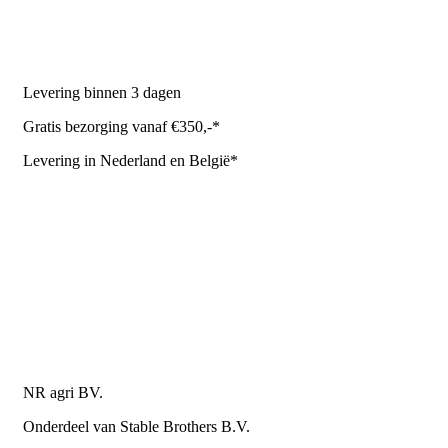
Stal benodigdheden
NR Agri biedt
Levering binnen 3 dagen
Gratis bezorging vanaf €350,-*
Levering in Nederland en België*
Levering en bezorgkosten
Retourneren of annuleren
Privacy Policy
Algemene leverings- en betalingsvoorwaarden voor
metaalwarenbedrijven
Contactgegevens
NR agri BV.
Onderdeel van Stable Brothers B.V.