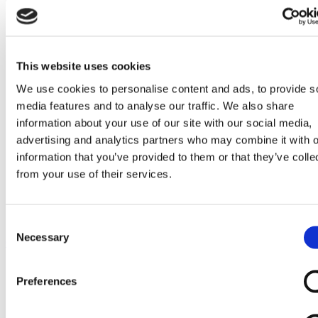
Go to Melkrobot
Lely Astronaut Melkrobot
Lely Discovery Mestrobot
DeLaval VMS Melkrobot
Fullwood Merlin
This website uses cookies
GEA MIone
Stal benodigdheden
We use cookies to personalise content and ads, to provide s
Go to Stal benodigdheden
Koeborstel
media features and to analyse our traffic. We also share
Ambic onderdelen
information about your use of our site with our social media,
Minimelkers
advertising and analytics partners who may combine it with o
stalartikelen
Skelex
information that you’ve provided to them or that they’ve colle
from your use of their services.
Home
Melkmachine
Melkstalbenodigdheden
spanbeugel Model QRS
Consent
Necessary
Selection
Ga naar het einde van de afbeeldingen-gallerij
Preferences