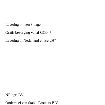
Stal benodigdheden
NR Agri biedt
Levering binnen 3 dagen
Gratis bezorging vanaf €350,-*
Levering in Nederland en België*
Levering en bezorgkosten
Retourneren of annuleren
Privacy Policy
Algemene leverings- en betalingsvoorwaarden voor
metaalwarenbedrijven
Contactgegevens
NR agri BV.
Onderdeel van Stable Brothers B.V.