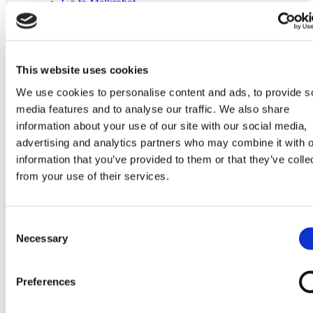
Go to Melkrobot
Lely Astronaut Melkrobot
Lely Discovery Mestrobot
DeLaval VMS Melkrobot
Fullwood Merlin
GEA MIone
This website uses cookies
Stal benodigdheden
Go to Stal benodigdheden
We use cookies to personalise content and ads, to provide s
Koeborstel
media features and to analyse our traffic. We also share
Ambic onderdelen
information about your use of our site with our social media,
Minimelkers
stalartikelen
advertising and analytics partners who may combine it with o
Skelex
information that you’ve provided to them or that they’ve colle
from your use of their services.
Home
Melkmachine
Melkmeters
Sensor passend voor Fullwood Flowmatic
Consent
Necessary
Ga naar het einde van de afbeeldingen-gallerij
Selection
Preferences