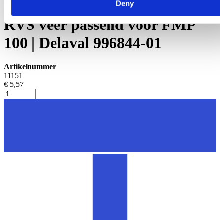
Melkpomp en melkleiding
Deny
RVS veer passend voor FMP
100 | Delaval 996844-01
Artikelnummer
11151
€ 5,57