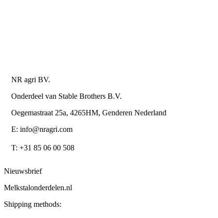
Privacy Policy
Algemene leverings- en betalingsvoorwaarden voor
metaalwarenbedrijven
Contactgegevens
NR agri BV.
Onderdeel van Stable Brothers B.V.
Oegemastraat 25a, 4265HM, Genderen Nederland
E: info@nragri.com
T: +31 85 06 00 508
Nieuwsbrief
Melkstalonderdelen.nl
Shipping methods: