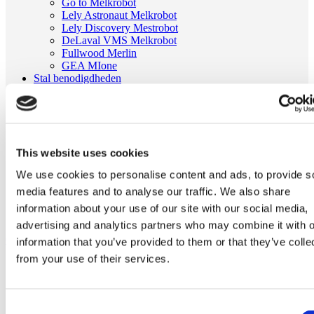
Go to Melkrobot
Lely Astronaut Melkrobot
Lely Discovery Mestrobot
DeLaval VMS Melkrobot
Fullwood Merlin
GEA MIone
Stal benodigdheden
Go to Stal benodigdheden
Koeborstel
Ambic onderdelen
Minimelkers
stalartikelen
This website uses cookies
Skelex
We use cookies to personalise content and ads, to provide s
Home
Melkmachine
media features and to analyse our traffic. We also share
Melkpomp en melkleiding
information about your use of our site with our social media,
RVS veer passend voor FMP 100 | Delaval 996844-01
advertising and analytics partners who may combine it with o
Ga naar het einde van de afbeeldingen-gallerij
information that you’ve provided to them or that they’ve colle
from your use of their services.
Consent