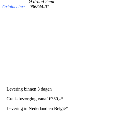
Ø draad 2mm
Origineelnr:
996844-01
PRODUCTEN
Melkmachine
Melkrobot
Stal benodigdheden
NR Agri biedt
Levering binnen 3 dagen
Gratis bezorging vanaf €350,-*
Levering in Nederland en België*
Levering en bezorgkosten
Retourneren of annuleren