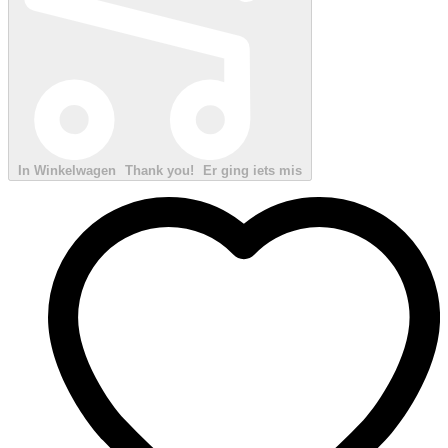
In Winkelwagen
Thank you!
Er ging iets mis