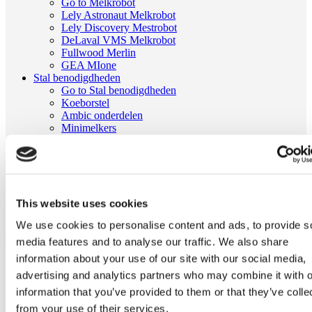
Go to Melkrobot
Lely Astronaut Melkrobot
Lely Discovery Mestrobot
DeLaval VMS Melkrobot
Fullwood Merlin
GEA MIone
Stal benodigdheden
Go to Stal benodigdheden
Koeborstel
Ambic onderdelen
Minimelkers
stalartikelen
Skelex
Home
Melkmachine
Melkpomp en melkleiding
This website uses cookies
Rubber Vlinderklepkraan
We use cookies to personalise content and ads, to provide s
Ga naar het einde van de afbeeldingen-gallerij
media features and to analyse our traffic. We also share
information about your use of our site with our social media,
advertising and analytics partners who may combine it with o
information that you’ve provided to them or that they’ve colle
from your use of their services.