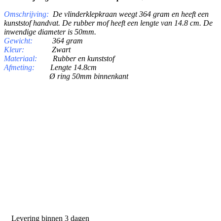
Omschrijving:
De vlinderklepkraan weegt 364 gram en heeft een
kunststof handvat. De rubber mof heeft een lengte van 14.8 cm. De
inwendige diameter is 50mm.
Gewicht:
364
gram
Kleur:
Zwart
Materiaal:
Rubber en kunststof
Afmeting:
Lengte 14.8cm
Ø ring 50mm binnenkant
PRODUCTEN
Melkmachine
Melkrobot
Stal benodigdheden
NR Agri biedt
Levering binnen 3 dagen