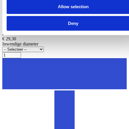
Melkpomp en melkleiding
Allow selection
Rubber Vlinderklepkraan
Deny
Artikelnummer
20003
€ 29,30
Inwendige diameter