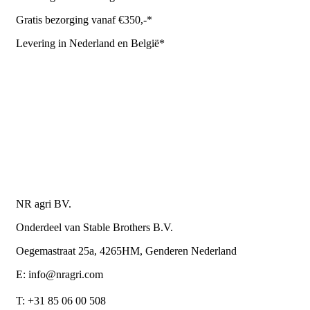
Gratis bezorging vanaf €350,-*
Levering in Nederland en België*
Levering en bezorgkosten
Retourneren of annuleren
Privacy Policy
Algemene leverings- en betalingsvoorwaarden voor
metaalwarenbedrijven
Contactgegevens
NR agri BV.
Onderdeel van Stable Brothers B.V.
Oegemastraat 25a, 4265HM, Genderen Nederland
E: info@nragri.com
T: +31 85 06 00 508