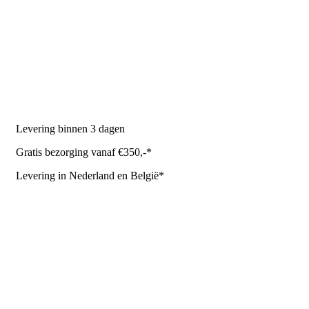
PRODUCTEN
Melkmachine
Melkrobot
Stal benodigdheden
NR Agri biedt
Levering binnen 3 dagen
Gratis bezorging vanaf €350,-*
Levering in Nederland en België*
Levering en bezorgkosten
Retourneren of annuleren
Privacy Policy
Algemene leverings- en betalingsvoorwaarden voor
metaalwarenbedrijven
Contactgegevens