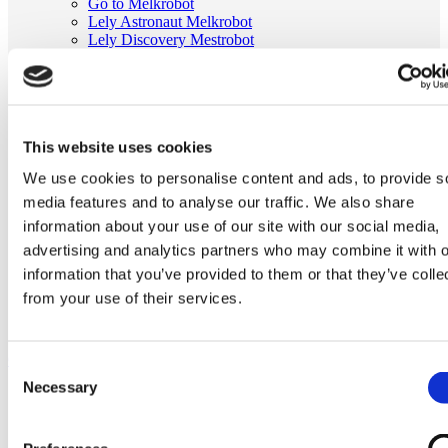
Go to Melkrobot
Lely Astronaut Melkrobot
Lely Discovery Mestrobot
DeLaval VMS Melkrobot
Fullwood Merlin
GEA MIone
Stal benodigdheden
Go to Stal benodigdheden
This website uses cookies
Koeborstel
Ambic onderdelen
We use cookies to personalise content and ads, to provide s
Minimelkers
stalartikelen
media features and to analyse our traffic. We also share
Skelex
information about your use of our site with our social media,
advertising and analytics partners who may combine it with o
Home
Stal benodigdheden
information that you’ve provided to them or that they’ve colle
Koeborstel
from your use of their services.
Originele printplaat voor flexibele DeLaval koeborstel model
2 (6 gaats)
Ga naar het einde van de afbeeldingen-gallerij
Consent
Necessary
Selection