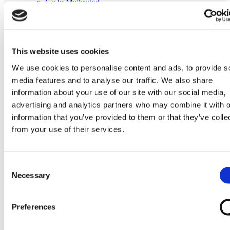
Go to Melkrobot
Lely Astronaut Melkrobot
Lely Discovery Mestrobot
DeLaval VMS Melkrobot
Fullwood Merlin
GEA MIone
This website uses cookies
Stal benodigdheden
Go to Stal benodigdheden
We use cookies to personalise content and ads, to provide s
Koeborstel
media features and to analyse our traffic. We also share
Ambic onderdelen
information about your use of our site with our social media,
Minimelkers
stalartikelen
advertising and analytics partners who may combine it with o
Skelex
information that you’ve provided to them or that they’ve colle
from your use of their services.
Home
Melkmachine
Tepelvoeringen
Originele Fullwood 20238 tepelvoering
Consent
Necessary
Ga naar het einde van de afbeeldingen-gallerij
Selection
Preferences