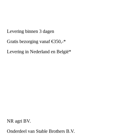
Stal benodigdheden
NR Agri biedt
Levering binnen 3 dagen
Gratis bezorging vanaf €350,-*
Levering in Nederland en België*
Levering en bezorgkosten
Retourneren of annuleren
Privacy Policy
Algemene leverings- en betalingsvoorwaarden voor
metaalwarenbedrijven
Contactgegevens
NR agri BV.
Onderdeel van Stable Brothers B.V.