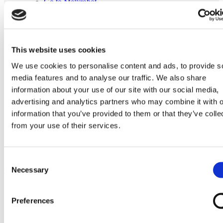
Go to Melkrobot
Lely Astronaut Melkrobot
Lely Discovery Mestrobot
DeLaval VMS Melkrobot
Fullwood Merlin
GEA MIone
This website uses cookies
Stal benodigdheden
Go to Stal benodigdheden
We use cookies to personalise content and ads, to provide s
Koeborstel
media features and to analyse our traffic. We also share
Ambic onderdelen
information about your use of our site with our social media,
Minimelkers
stalartikelen
advertising and analytics partners who may combine it with o
Skelex
information that you’ve provided to them or that they’ve colle
from your use of their services.
Home
Melkmachine
Tepelvoeringen
Originele Fullwood 20146 tepelvoering
Consent
Necessary
Ga naar het einde van de afbeeldingen-gallerij
Selection
Preferences