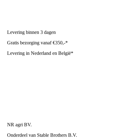
Stal benodigdheden
NR Agri biedt
Levering binnen 3 dagen
Gratis bezorging vanaf €350,-*
Levering in Nederland en België*
Levering en bezorgkosten
Retourneren of annuleren
Privacy Policy
Algemene leverings- en betalingsvoorwaarden voor
metaalwarenbedrijven
Contactgegevens
NR agri BV.
Onderdeel van Stable Brothers B.V.