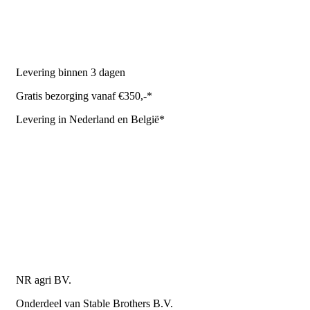
Stal benodigdheden
NR Agri biedt
Levering binnen 3 dagen
Gratis bezorging vanaf €350,-*
Levering in Nederland en België*
Levering en bezorgkosten
Retourneren of annuleren
Privacy Policy
Algemene leverings- en betalingsvoorwaarden voor
metaalwarenbedrijven
Contactgegevens
NR agri BV.
Onderdeel van Stable Brothers B.V.