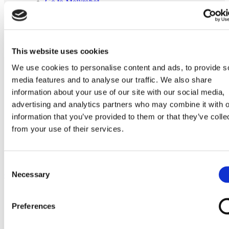
Go to Melkrobot
Lely Astronaut Melkrobot
Lely Discovery Mestrobot
DeLaval VMS Melkrobot
Fullwood Merlin
GEA MIone
This website uses cookies
Stal benodigdheden
Go to Stal benodigdheden
We use cookies to personalise content and ads, to provide s
Koeborstel
media features and to analyse our traffic. We also share
Ambic onderdelen
information about your use of our site with our social media,
Minimelkers
stalartikelen
advertising and analytics partners who may combine it with o
Skelex
information that you’ve provided to them or that they’ve colle
from your use of their services.
Home
Melkmachine
Tepelvoeringen
Originele DeLaval tepelvoering 960001-01
Consent
Necessary
Ga naar het einde van de afbeeldingen-gallerij
Selection
Preferences