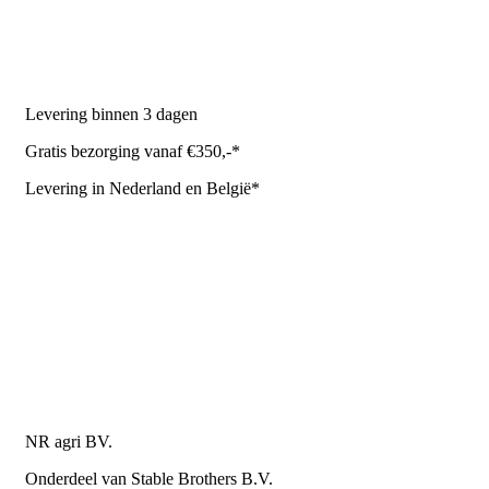
Stal benodigdheden
NR Agri biedt
Levering binnen 3 dagen
Gratis bezorging vanaf €350,-*
Levering in Nederland en België*
Levering en bezorgkosten
Retourneren of annuleren
Privacy Policy
Algemene leverings- en betalingsvoorwaarden voor
metaalwarenbedrijven
Contactgegevens
NR agri BV.
Onderdeel van Stable Brothers B.V.