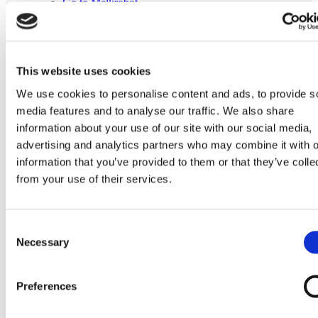
Go to Melkrobot
Lely Astronaut Melkrobot
Lely Discovery Mestrobot
DeLaval VMS Melkrobot
Fullwood Merlin
GEA MIone
This website uses cookies
Stal benodigdheden
Go to Stal benodigdheden
We use cookies to personalise content and ads, to provide s
Koeborstel
media features and to analyse our traffic. We also share
Ambic onderdelen
information about your use of our site with our social media,
Minimelkers
stalartikelen
advertising and analytics partners who may combine it with o
Skelex
information that you’ve provided to them or that they’ve colle
from your use of their services.
Home
Melkmachine
Tepelvoeringen
Originele Boumatic R1EX tepelvoering
Consent
Necessary
Ga naar het einde van de afbeeldingen-gallerij
Selection
Preferences