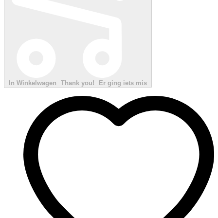
In Winkelwagen
Thank you!
Er ging iets mis