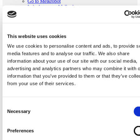
Go to Melkrobot
Lely Astronaut Melkrobot
Lely Discovery Mestrobot
DeLaval VMS Melkrobot
Fullwood Merlin
GEA MIone
Stal benodigdheden
This website uses cookies
Go to Stal benodigdheden
We use cookies to personalise content and ads, to provide s
Koeborstel
Ambic onderdelen
media features and to analyse our traffic. We also share
Minimelkers
information about your use of our site with our social media,
stalartikelen
advertising and analytics partners who may combine it with o
Skelex
information that you’ve provided to them or that they’ve colle
Home
from your use of their services.
Melkmachine
Tepelvoeringen
Originele Boumatic DK1X met gaatje tepelvoering
Consent
Ga naar het einde van de afbeeldingen-gallerij
Necessary
Selection
Preferences