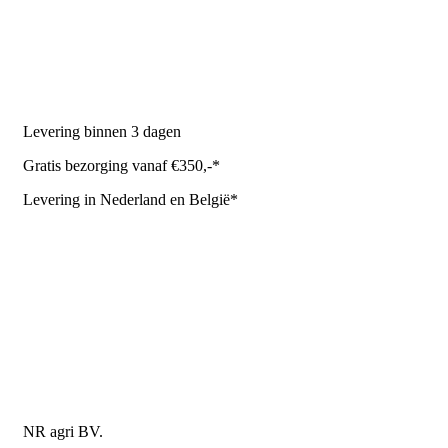
Melkrobot
Stal benodigdheden
NR Agri biedt
Levering binnen 3 dagen
Gratis bezorging vanaf €350,-*
Levering in Nederland en België*
Levering en bezorgkosten
Retourneren of annuleren
Privacy Policy
Algemene leverings- en betalingsvoorwaarden voor
metaalwarenbedrijven
Contactgegevens
NR agri BV.