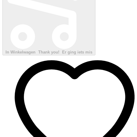
In Winkelwagen
Thank you!
Er ging iets mis