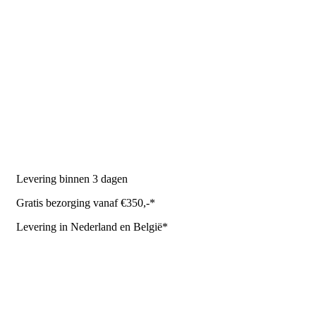
PRODUCTEN
Melkmachine
Melkrobot
Stal benodigdheden
NR Agri biedt
Levering binnen 3 dagen
Gratis bezorging vanaf €350,-*
Levering in Nederland en België*
Levering en bezorgkosten
Retourneren of annuleren
Privacy Policy