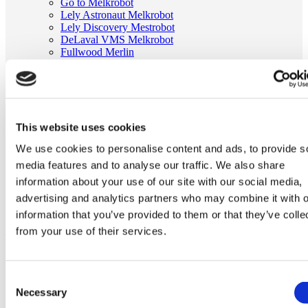
Go to Melkrobot
Lely Astronaut Melkrobot
Lely Discovery Mestrobot
DeLaval VMS Melkrobot
Fullwood Merlin
GEA MIone
Stal benodigdheden
Go to Stal benodigdheden
Koeborstel
Ambic onderdelen
Minimelkers
This website uses cookies
stalartikelen
We use cookies to personalise content and ads, to provide s
Skelex
media features and to analyse our traffic. We also share
Home
information about your use of our site with our social media,
Melkmachine
advertising and analytics partners who may combine it with o
Tepelvoeringen
Milkrite tepelvoering passend voor SAC 25215010
information that you’ve provided to them or that they’ve colle
from your use of their services.
Ga naar het einde van de afbeeldingen-gallerij
Consent
Necessary
Selection