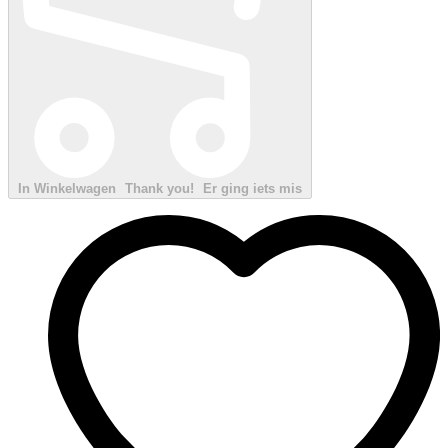
In Winkelwagen
Thank you!
Er ging iets mis