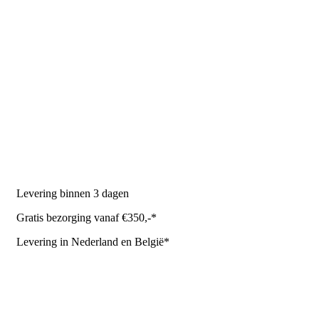
PRODUCTEN
Melkmachine
Melkrobot
Stal benodigdheden
NR Agri biedt
Levering binnen 3 dagen
Gratis bezorging vanaf €350,-*
Levering in Nederland en België*
Levering en bezorgkosten
Retourneren of annuleren
Privacy Policy