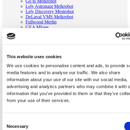
Go to Melkrobot
Lely Astronaut Melkrobot
Lely Discovery Mestrobot
DeLaval VMS Melkrobot
Fullwood Merlin
GEA MIone
Stal benodigdheden
Go to Stal benodigdheden
Koeborstel
Ambic onderdelen
Minimelkers
This website uses cookies
stalartikelen
Skelex
We use cookies to personalise content and ads, to provide s
media features and to analyse our traffic. We also share
Home
Melkmachine
information about your use of our site with our social media,
Tepelvoeringen
advertising and analytics partners who may combine it with o
Milkrite tepelvoering passend voor Gascoigne Melotte
information that you’ve provided to them or that they’ve colle
381989
from your use of their services.
Ga naar het einde van de afbeeldingen-gallerij
Consent
Necessary
Selection