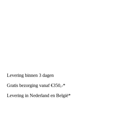
PRODUCTEN
Melkmachine
Melkrobot
Stal benodigdheden
NR Agri biedt
Levering binnen 3 dagen
Gratis bezorging vanaf €350,-*
Levering in Nederland en België*
Levering en bezorgkosten
Retourneren of annuleren
Privacy Policy