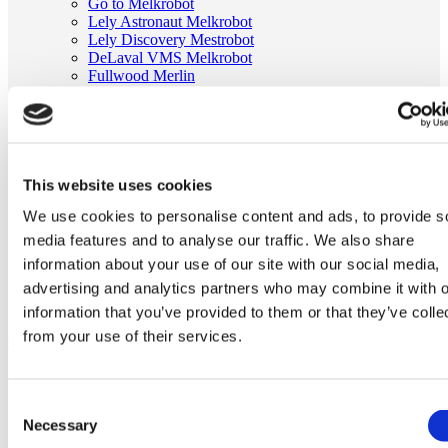
Go to Melkrobot
Lely Astronaut Melkrobot
Lely Discovery Mestrobot
DeLaval VMS Melkrobot
Fullwood Merlin
GEA MIone
Stal benodigdheden
Go to Stal benodigdheden
Koeborstel
Ambic onderdelen
Minimelkers
This website uses cookies
stalartikelen
We use cookies to personalise content and ads, to provide s
Skelex
media features and to analyse our traffic. We also share
Home
information about your use of our site with our social media,
Melkmachine
advertising and analytics partners who may combine it with o
Tepelvoeringen
Milkrite tepelvoering passend voor DeLaval 928328-01
information that you’ve provided to them or that they’ve colle
from your use of their services.
Ga naar het einde van de afbeeldingen-gallerij
Consent
Necessary
Selection