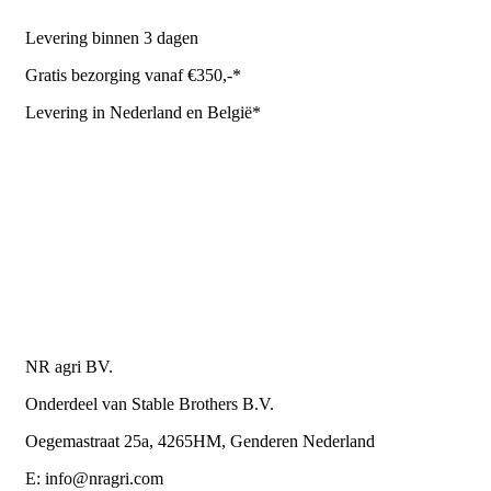
Levering binnen 3 dagen
Gratis bezorging vanaf €350,-*
Levering in Nederland en België*
Levering en bezorgkosten
Retourneren of annuleren
Privacy Policy
Algemene leverings- en betalingsvoorwaarden voor
metaalwarenbedrijven
Contactgegevens
NR agri BV.
Onderdeel van Stable Brothers B.V.
Oegemastraat 25a, 4265HM, Genderen Nederland
E: info@nragri.com