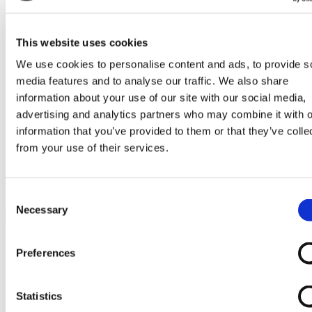
Go to Melkrobot
Lely Astronaut Melkrobot
Lely Discovery Mestrobot
DeLaval VMS Melkrobot
This website uses cookies
Fullwood Merlin
We use cookies to personalise content and ads, to provide s
GEA MIone
Stal benodigdheden
media features and to analyse our traffic. We also share
Go to Stal benodigdheden
information about your use of our site with our social media,
Koeborstel
advertising and analytics partners who may combine it with o
Ambic onderdelen
Minimelkers
information that you’ve provided to them or that they’ve colle
stalartikelen
from your use of their services.
Skelex
Home
Milkrite IP10U-AIR pattegummi
Consent
Necessary
Selection
Ga naar het einde van de afbeeldingen-gallerij
Preferences
Statistics