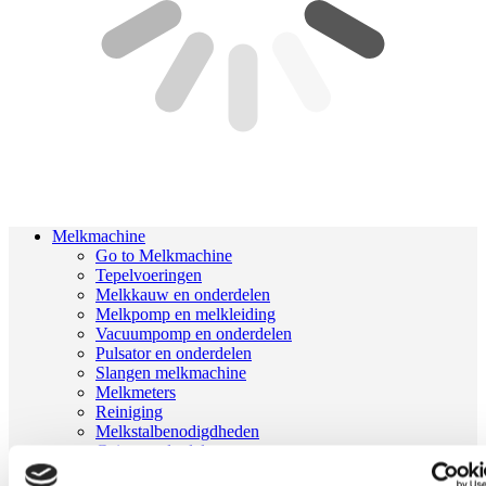
Melkmachine
Go to Melkmachine
Tepelvoeringen
Melkkauw en onderdelen
Melkpomp en melkleiding
Vacuumpomp en onderdelen
Pulsator en onderdelen
Slangen melkmachine
Melkmeters
Reiniging
Melkstalbenodigdheden
Geiten onderdelen
Melkrobot