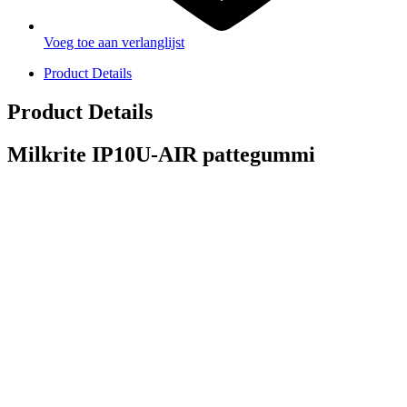
Voeg toe aan verlanglijst
Product Details
Product Details
Milkrite IP10U-AIR pattegummi
PRODUCTEN
Melkmachine
Melkrobot
Stal benodigdheden
NR Agri biedt